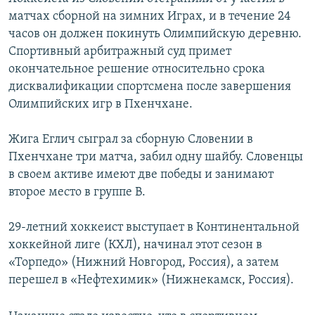
ПРИСОЕДИНЯЙТЕСЬ!
ПОБЕДИТЕЛЕЙ НЕ СУДЯТ?
матчах сборной на зимних Играх, и в течение 24
часов он должен покинуть Олимпийскую деревню.
КРЫМ.НЕПОКОРЕННЫЙ
Спортивный арбитражный суд примет
ELIFBE
окончательное решение относительно срока
дисквалификации спортсмена после завершения
УКРАИНСКАЯ ПРОБЛЕМА КРЫМА
Олимпийских игр в Пхенчхане.
Все сайты RFE/RL
Жига Еглич сыграл за сборную Словении в
Пхенчхане три матча, забил одну шайбу. Словенцы
в своем активе имеют две победы и занимают
второе место в группе B.
29-летний хоккеист выступает в Континентальной
хоккейной лиге (КХЛ), начинал этот сезон в
«Торпедо» (Нижний Новгород, Россия), а затем
перешел в «Нефтехимик» (Нижнекамск, Россия).