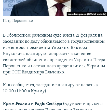
ПРИСОЕДИНЯЙТЕСЬ!
ПОБЕДИТЕЛЕЙ НЕ СУДЯТ?
КРЫМ.НЕПОКОРЕННЫЙ
Петр Порошенко
ELIFBE
УКРАИНСКАЯ ПРОБЛЕМА КРЫМА
В Оболонском районном суде Киева 21 февраля на
Все сайты RFE/RL
заседании по делу обвиняемого в государственной
измене экс-президента Украины Виктора
Януковича планируют допросить в качестве
свидетелей обвинения президента Украины Петра
Порошенко и постоянного представителя Украины
при ООН Владимира Ельченко.
Как сообщается, заседание планируют начать в
10:00 (11:00 в Крыму).
Крым.Реалии
и
Радіо Свобода
будут вести прямую