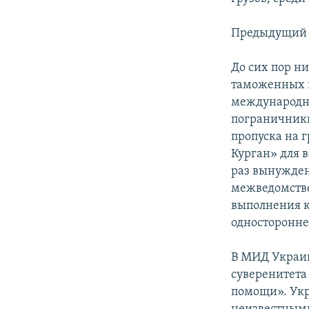
ПОБЕДИТЕЛЕЙ НЕ СУДЯТ?
КРЫМ.НЕПОКОРЕННЫЙ
Предыдущий «
ELIFBE
До сих пор н
УКРАИНСКАЯ ПРОБЛЕМА КРЫМА
таможенных и
международно
пограничники
пропуска на 
Курган» для 
раз вынужден
межведомстве
выполнения к
односторонне
В МИД Украин
суверенитета
помощи». Укр