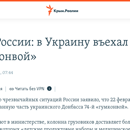
оссии: в Украину въехал
онвой»
, 07:44
ся
Читать без VPN
 чрезвычайных ситуаций России заявило, что 22 февр
анную часть украинского Донбасса 74-й «гумконвой».
ют в министерстве, колонна грузовиков доставляет бол
и которых «детские продуктовые наборы и медицинско