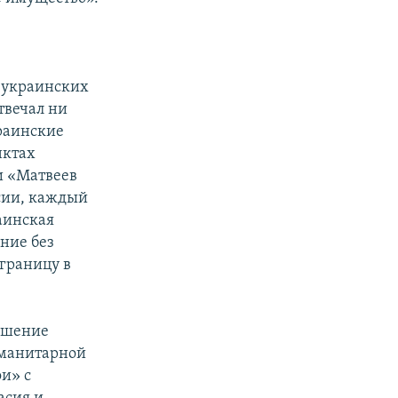
 украинских
твечал ни
краинские
нктах
и «Матвеев
сии, каждый
аинская
ние без
границу в
ушение
уманитарной
и» с