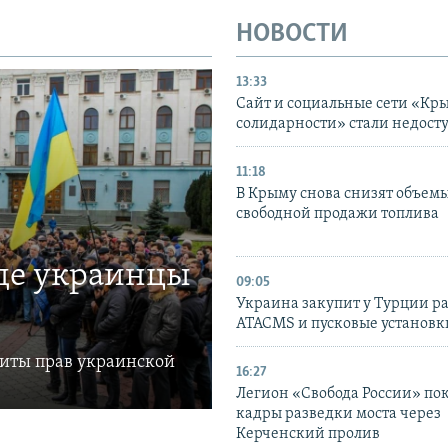
НОВОСТИ
13:33
Сайт и социальные сети «Кр
солидарности» стали недост
11:18
В Крыму снова снизят объем
свободной продажи топлива
где украинцы
09:05
Украина закупит у Турции р
ATACMS и пусковые установ
щиты прав украинской
16:27
Легион «Свобода России» по
кадры разведки моста через
Керченский пролив