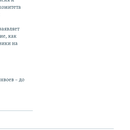
асия и
комитета
и
заявляет
ие, как
вики на
онвоев – до