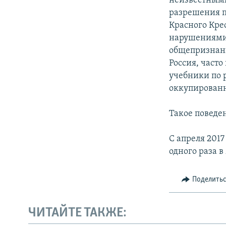
неизвестными
разрешения п
Красного Кре
нарушениями 
общепризнанн
Россия, част
учебники по 
оккупированн
Такое поведе
С апреля 2017
одного раза в
Поделить
ЧИТАЙТЕ ТАКЖЕ: