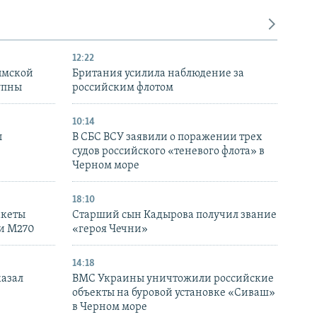
12:22
ымской
Британия усилила наблюдение за
упны
российским флотом
10:14
ы
В СБС ВСУ заявили о поражении трех
судов российского «теневого флота» в
Черном море
18:10
акеты
Старший сын Кадырова получил звание
ки M270
«героя Чечни»
14:18
казал
ВМС Украины уничтожили российские
объекты на буровой установке «Сиваш»
в Черном море