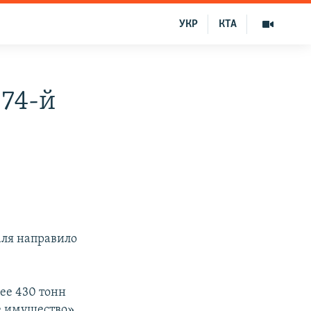
УКР
КТА
 74-й
аля направило
ее 430 тонн
е имущество».