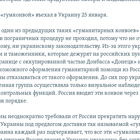
гумконвой» въехал в Украину 25 января.
и один из предыдущих таких «гуманитарных конвоев»
 пограничных процедур не проходил, потому что не о
му, ни украинскому законодательству. Из-за этого у
 и таможенники, которые дежурят на российских пу
границе с оккупированной частью Донбасса «Донецк» 
возможного оформления гуманитарной помощи из Рос
ы отказываться от такого оформления. До сих пор укр
нная группа осуществляла только визуальное наблюде
онтрольных функций. Россия вводит эти конвои через 
м порядке.
ы неоднократно требовали от России прекратить нар
 Украины под предлогом доставки так называемой «г
аина каждый раз подчеркивает, что все эти «гумконво