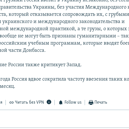
 грузами Россия ввозит в Украину незаконно, без согл
равительства Украины, без участия Международного 
ста, который отказывается сопровождать их, с грубым
украинского и международного законодательства и
ой международной практикой, а те грузы, о которых 
о вообще не могут быть признаны гуманитарными – так
российским учебным программам, которые вводят бое
ой части Донбасса.
ние России также критикует Запад.
 года Россия вдвое сократила частоту ввезения таких к
 месяц.
ся
Читать без VPN
Follow us
Печать