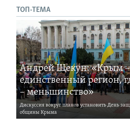
ТОП-ТЕМА
Андрей Щекун: «Крым –
единственный регион, 
– меньшинство»
Дискуссия вокруг планов установить День за
общины Крыма