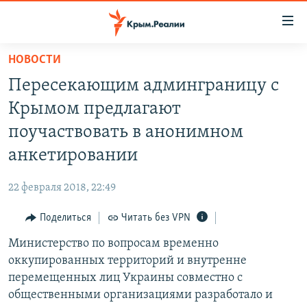
Доступность
ссылки
Вернуться
НОВОСТИ
к
НОВОСТИ
Пересекающим админграницу с
основному
СПЕЦПРОЕКТЫ
содержанию
Крымом предлагают
ВОДА
Вернутся
ГРУЗ 200
поучаствовать в анонимном
к
ИСТОРИЯ
КАРТА ВОЕННЫХ ОБЪЕКТОВ КРЫМА
анкетировании
главной
ЕЩЕ
11 ЛЕТ ОККУПАЦИИ КРЫМА. 11 ИСТОРИЙ СОПРОТИВЛЕНИЯ
навигации
22 февраля 2018, 22:49
Вернутся
РАДІО СВОБОДА
ИНТЕРАКТИВ
к
Поделиться
Читать без VPN
КАК ОБОЙТИ БЛОКИРОВКУ
ИНФОГРАФИКА
поиску
Министерство по вопросам временно
ТЕЛЕПРОЕКТ КРЫМ.РЕАЛИИ
Українською
оккупированных территорий и внутренне
СОВЕТЫ ПРАВОЗАЩИТНИКОВ
перемещенных лиц Украины совместно с
Qırımtatar
общественными организациями разработало и
ПРОПАВШИЕ БЕЗ ВЕСТИ