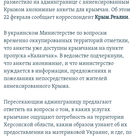
разместило на админгранице с аннексированным
ПРИСОЕДИНЯЙТЕСЬ!
ПОБЕДИТЕЛЕЙ НЕ СУДЯТ?
Крымом анонимные анкеты для крымчан. Об этом
КРЫМ.НЕПОКОРЕННЫЙ
22 февраля сообщает корреспондент
Крым.Реалии
.
ELIFBE
В украинском Министерстве по вопросам
УКРАИНСКАЯ ПРОБЛЕМА КРЫМА
временно оккупированных территорий отметили,
Все сайты RFE/RL
что анкеты уже доступны крымчанам на пункте
пропуска «Каланчак». В ведомстве подчеркнули,
что анкеты анонимные, и что министерство
нуждается в информации, предложениях и
пожеланиях непосредственно от жителей
аннексированного Крыма.
Пересекающим админграницу предлагают
ответить на вопросы о том, в каких услугах
крымчане ощущают потребность на территории
Херсонской области, каким образом узнают об их
предоставлении на материковой Украине, и где, по