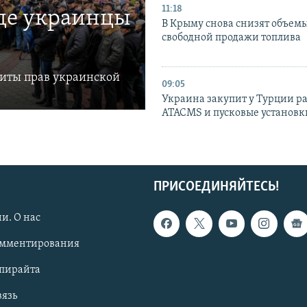
11:18
где украинцы
В Крыму снова снизят объем
свободной продажи топлива
щиты прав украинской
09:05
Украина закупит у Турции р
ATACMS и пусковые установ
ПРИСОЕДИНЯЙТЕСЬ!
и. О нас
омментирования
опирайта
вязь