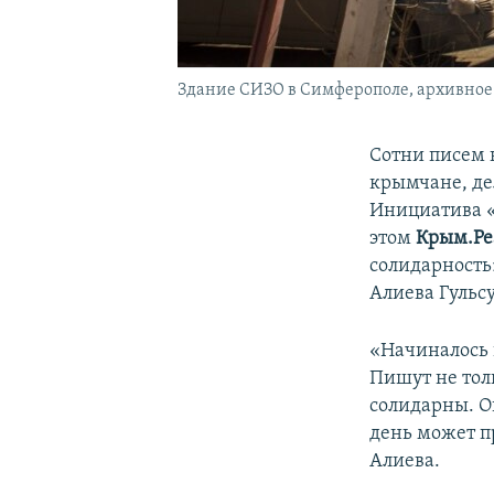
Здание СИЗО в Симферополе, архивное
Сотни писем 
крымчане, де
Инициатива «
этом
Крым.Ре
солидарность
Алиева Гульс
«Начиналось в
Пишут не тол
солидарны. О
день может п
Алиева.