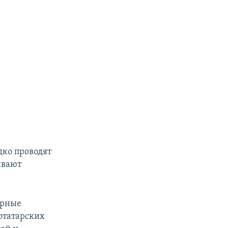
ко проводят
ивают
ярные
отатарских