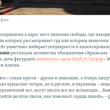
 фото
направлены в адрес мест лишения свободы, где находя
ла которых рассматривает суд или которым вынесены
Яз умметим» набирает популярность в аннексированн
алии
рассказала активистка объединения «Крымская
», дочь фигуранта
ялтинского «дела Хизб ут-Тахрир»
М
ум Алиева.
се с узких кругов – друзья и знакомые, а теперь пишу
ько крымские татары, но и русские, и украинцы – люд
граничений нет, могут писать все все желающие… Быва
рийти десяток писем, как пожелают сердца людей», – 