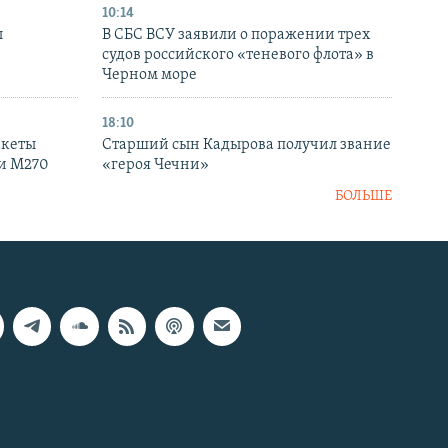
10:14
ы
В СБС ВСУ заявили о поражении трех
судов российского «теневого флота» в
Черном море
18:10
акеты
Старший сын Кадырова получил звание
ки M270
«героя Чечни»
БОЛЬШЕ