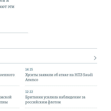
ей и
ают эти
14:15
военного
Хуситы заявили об атаке на НПЗ Saudi
Aramco
12:22
ымской
Британия усилила наблюдение за
упны
российским флотом