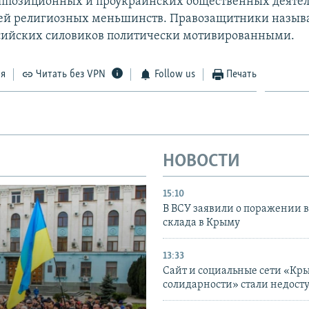
оппозиционных и проукраинских общественных деятел
ей религиозных меньшинств. Правозащитники назыв
сийских силовиков политически мотивированными.
ся
Читать без VPN
Follow us
Печать
НОВОСТИ
15:10
В ВСУ заявили о поражении 
склада в Крыму
13:33
Сайт и социальные сети «Кр
солидарности» стали недост