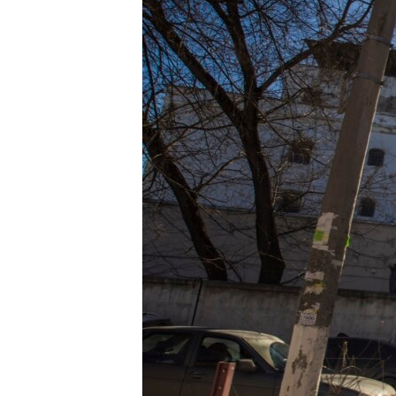
ПОБЕДИТЕЛЕЙ НЕ СУДЯТ?
КРЫМ.НЕПОКОРЕННЫЙ
ELIFBE
УКРАИНСКАЯ ПРОБЛЕМА КРЫМА