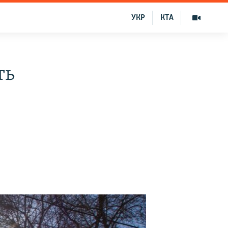
УКР
КТА
ть