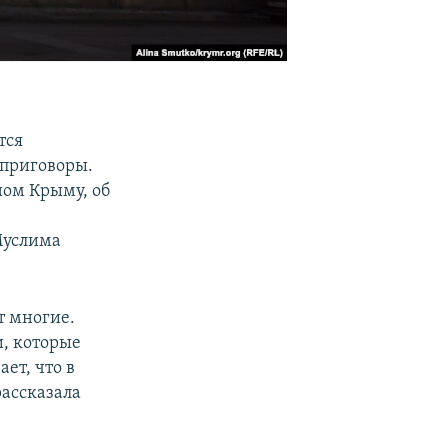
тся
 приговоры.
ом Крыму, об
услима
т многие.
и, которые
ет, что в
рассказала