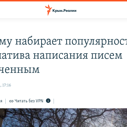
му набирает популярнос
атива написания писем
юченным
 17:16
ся
Читать без VPN