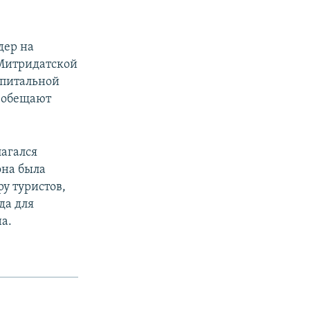
дер на
Митридатской
апитальной
 обещают
лагался
она была
ру туристов,
да для
а.