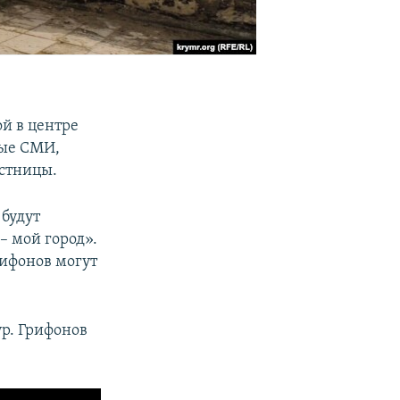
й в центре
ные СМИ,
естницы.
будут
– мой город».
ифонов могут
р. Грифонов