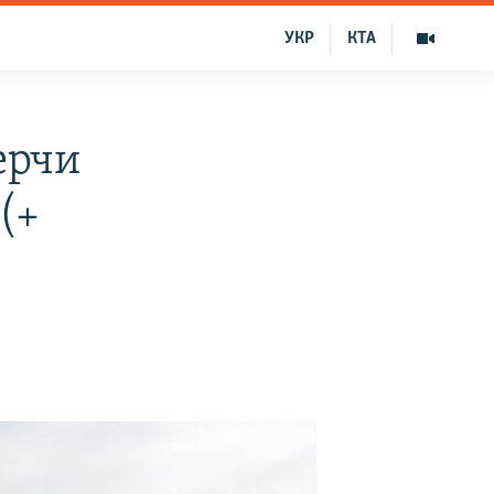
УКР
КТА
ерчи
(+