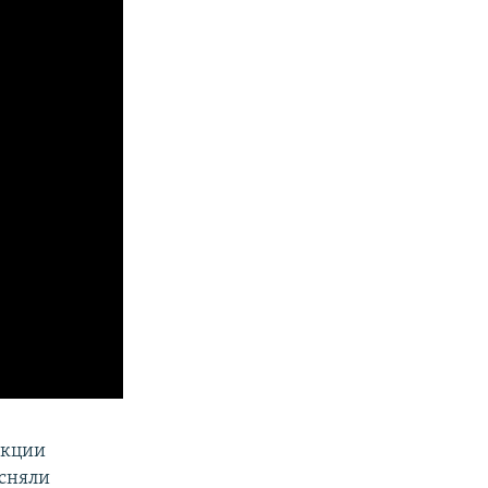
укции
 сняли