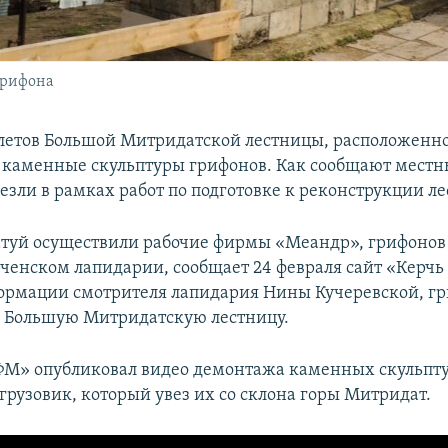
грифона
олетов Большой Митридатской лестницы, расположенно
и каменные скульптуры грифонов. Как сообщают мест
езли в рамках работ по подготовке к реконструкции л
туй осуществили рабочие фирмы «Меандр», грифонов 
рченском лапидарии, сообщает 24 февраля сайт «Керчь 
ормации смотрителя лапидария Нины Кучеревской, гр
а Большую Митридатскую лестницу.
ФМ» опубликовал видео демонтажа каменных скульпту
грузовик, который увез их со склона горы Митридат.