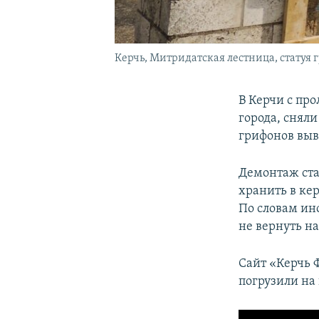
Керчь, Митридатская лестница, статуя 
В Керчи с пр
города, снял
грифонов выв
Демонтаж ста
хранить в ке
По словам ин
не вернуть н
Сайт «Керчь 
погрузили на 