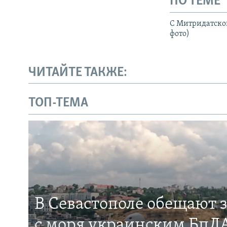
ПО ТЕМЕ
С Митридатской
фото)
ЧИТАЙТЕ ТАКЖЕ:
ТОП-ТЕМА
В Севастополе обещают 
с моря украинским БпЛА