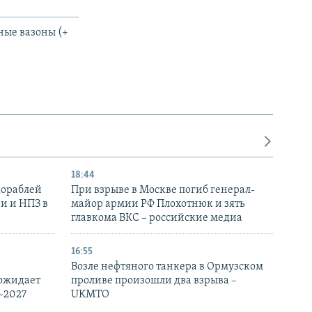
ные вазоны (+
18:44
кораблей
При взрыве в Москве погиб генерал-
и и НПЗ в
майор армии РФ Плохотнюк и зять
главкома ВКС – российские медиа
16:55
Возле нефтяного танкера в Ормузском
 ожидает
проливе произошли два взрыва –
-2027
UKMTO