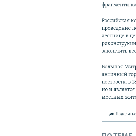
фрагменты к
Российская к
проведение п
лестнице в ц
реконструкци
закончить вес
Большая Митр
античный гор
построена в 1
но и являетс
местных жите
Поделить