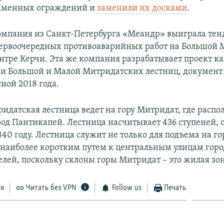
аменных ограждений и
заменили их досками
.
омпания из Санкт-Петербурга «Меандр» выиграла тен
ервоочередных противоаварийных работ на Большой 
ентре Керчи. Эта же компания разрабатывает проект к
и Большой и Малой Митридатских лестниц, документ
ной 2018 года.
идатская лестница ведет на гору Митридат, где распо
од Пантикапей. Лестница насчитывает 436 ступеней, 
840 году. Лестница служит не только для подъема на го
я наиболее коротким путем к центральным улицам горо
лей, поскольку склоны горы Митридат – это жилая зон
ся
Читать без VPN
Follow us
Печать