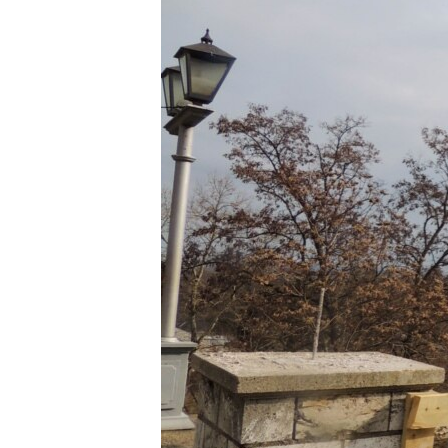
ПОБЕДИТЕЛЕЙ НЕ СУДЯТ?
КРЫМ.НЕПОКОРЕННЫЙ
ELIFBE
УКРАИНСКАЯ ПРОБЛЕМА КРЫМА