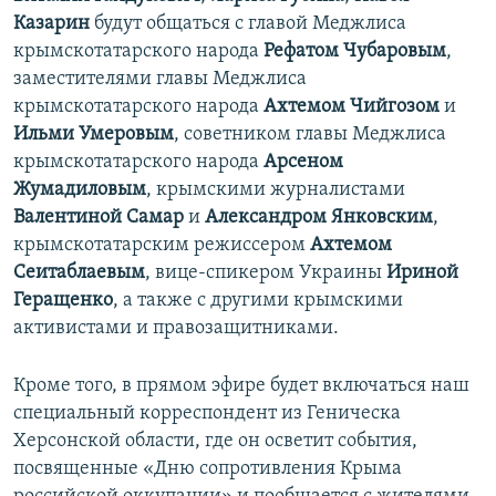
Казарин
будут общаться с главой Меджлиса
крымскотатарского народа
Рефатом Чубаровым
,
заместителями главы Меджлиса
крымскотатарского народа
Ахтемом Чийгозом
и
Ильми Умеровым
, советником главы Меджлиса
крымскотатарского народа
Арсеном
Жумадиловым
, крымскими журналистами
Валентиной Самар
и
Александром Янковским
,
крымскотатарским режиссером
Ахтемом
Сеитаблаевым
, вице-спикером Украины
Ириной
Геращенко
, а также с другими крымскими
активистами и правозащитниками.
Кроме того, в прямом эфире будет включаться наш
специальный корреспондент из Геническа
Херсонской области, где он осветит события,
посвященные «Дню сопротивления Крыма