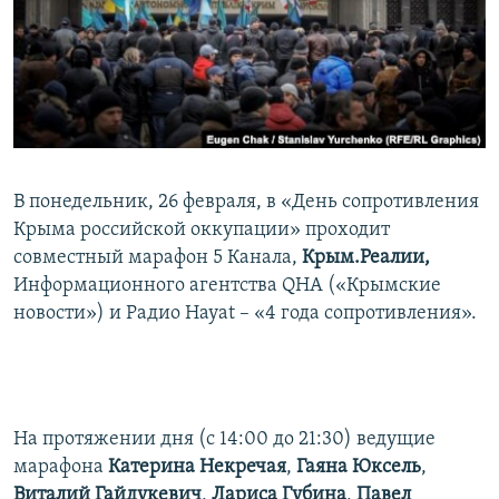
ПРИСОЕДИНЯЙТЕСЬ!
ПОБЕДИТЕЛЕЙ НЕ СУДЯТ?
КРЫМ.НЕПОКОРЕННЫЙ
ELIFBE
УКРАИНСКАЯ ПРОБЛЕМА КРЫМА
Все сайты RFE/RL
В понедельник, 26 февраля, в «День сопротивления
Крыма российской оккупации» проходит
совместный марафон 5 Канала,
Крым.Реалии,
Информационного агентства QHA («Крымские
новости») и Радио Hayat – «4 года сопротивления».
На протяжении дня (с 14:00 до 21:30) ведущие
марафона
Катерина Некречая
,
Гаяна Юксель
,
Виталий Гайдукевич
,
Лариса Губина
,
Павел