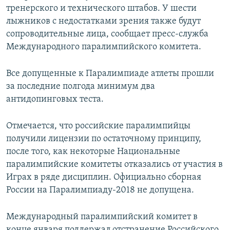
тренерского и технического штабов. У шести
ПРИСОЕДИНЯЙТЕСЬ!
ПОБЕДИТЕЛЕЙ НЕ СУДЯТ?
лыжников с недостатками зрения также будут
КРЫМ.НЕПОКОРЕННЫЙ
сопроводительные лица, сообщает пресс-служба
Международного паралимпийского комитета.
ELIFBE
УКРАИНСКАЯ ПРОБЛЕМА КРЫМА
Все допущенные к Паралимпиаде атлеты прошли
Все сайты RFE/RL
за последние полгода минимум два
антидопинговых теста.
Отмечается, что российские паралимпийцы
получили лицензии по остаточному принципу,
после того, как некоторые Национальные
паралимпийские комитеты отказались от участия в
Играх в ряде дисциплин. Официально сборная
России на Паралимпиаду-2018 не допущена.
Международный паралимпийский комитет в
конце января поддержал отстранение Российского