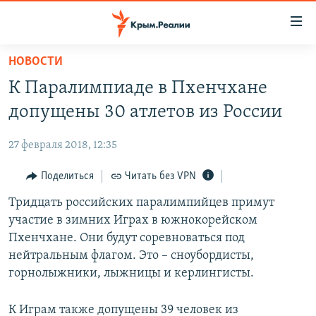
Доступность
ссылки
Вернуться
НОВОСТИ
к
НОВОСТИ
К Паралимпиаде в Пхенчхане
основному
СПЕЦПРОЕКТЫ
содержанию
допущены 30 атлетов из России
ВОДА
Вернутся
ГРУЗ 200
к
27 февраля 2018, 12:35
ИСТОРИЯ
КАРТА ВОЕННЫХ ОБЪЕКТОВ КРЫМА
главной
ЕЩЕ
Поделиться
Читать без VPN
11 ЛЕТ ОККУПАЦИИ КРЫМА. 11 ИСТОРИЙ СОПРОТИВЛЕНИЯ
навигации
Вернутся
РАДІО СВОБОДА
Тридцать российских паралимпийцев примут
ИНТЕРАКТИВ
к
участие в зимних Играх в южнокорейском
КАК ОБОЙТИ БЛОКИРОВКУ
ИНФОГРАФИКА
поиску
Пхенчхане. Они будут соревноваться под
ТЕЛЕПРОЕКТ КРЫМ.РЕАЛИИ
нейтральным флагом. Это – сноубордисты,
Українською
горнолыжники, лыжницы и керлингисты.
СОВЕТЫ ПРАВОЗАЩИТНИКОВ
Qırımtatar
ПРОПАВШИЕ БЕЗ ВЕСТИ
К Играм также допущены 39 человек из