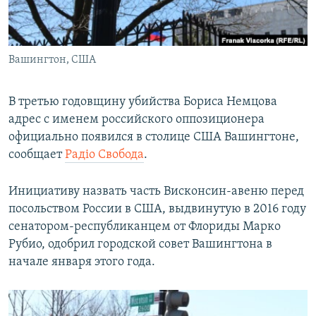
ПРИСОЕДИНЯЙТЕСЬ!
ПОБЕДИТЕЛЕЙ НЕ СУДЯТ?
КРЫМ.НЕПОКОРЕННЫЙ
Вашингтон, США
ELIFBE
УКРАИНСКАЯ ПРОБЛЕМА КРЫМА
В третью годовщину убийства Бориса Немцова
Все сайты RFE/RL
адрес с именем российского оппозиционера
официально появился в столице США Вашингтоне,
сообщает
Радіо Свобода
.
Инициативу назвать часть Висконсин-авеню перед
посольством России в США, выдвинутую в 2016 году
сенатором-республиканцем от Флориды Марко
Рубио, одобрил городской совет Вашингтона в
начале января этого года.