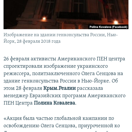
ПРИСОЕДИНЯЙТЕСЬ!
ПОБЕДИТЕЛЕЙ НЕ СУДЯТ?
КРЫМ.НЕПОКОРЕННЫЙ
ELIFBE
Изображение на здании генконсульства России, Нью-
УКРАИНСКАЯ ПРОБЛЕМА КРЫМА
Йорк, 28 февраля 2018 года
Все сайты RFE/RL
26 февраля активисты Американского ПЕН центра
спроектировали изображение украинского
режиссера, политзаключенного Олега Сенцова на
здание генконсульства России в Нью-Йорке. Об
этом 28 февраля
Крым.Реалии
рассказала
менеджер Евразийских программ Американского
ПЕН Центра
Полина Ковалева
.
«Акция была частью глобальной кампании по
освобождению Олега Сенцова, приуроченной ко