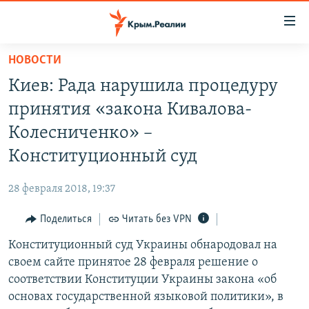
Доступность
ссылки
Вернуться
НОВОСТИ
к
НОВОСТИ
Киев: Рада нарушила процедуру
основному
СПЕЦПРОЕКТЫ
содержанию
принятия «закона Кивалова-
ВОДА
Вернутся
ГРУЗ 200
Колесниченко» –
к
ИСТОРИЯ
КАРТА ВОЕННЫХ ОБЪЕКТОВ КРЫМА
Конституционный суд
главной
ЕЩЕ
11 ЛЕТ ОККУПАЦИИ КРЫМА. 11 ИСТОРИЙ СОПРОТИВЛЕНИЯ
навигации
28 февраля 2018, 19:37
Вернутся
РАДІО СВОБОДА
ИНТЕРАКТИВ
к
Поделиться
Читать без VPN
КАК ОБОЙТИ БЛОКИРОВКУ
ИНФОГРАФИКА
поиску
Конституционный суд Украины обнародовал на
ТЕЛЕПРОЕКТ КРЫМ.РЕАЛИИ
Українською
своем сайте принятое 28 февраля решение о
СОВЕТЫ ПРАВОЗАЩИТНИКОВ
соответствии Конституции Украины закона «об
Qırımtatar
основах государственной языковой политики», в
ПРОПАВШИЕ БЕЗ ВЕСТИ