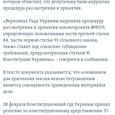
котором объяснил, что депутатами была нарушена
ПРИСОЕДИНЯЙТЕСЬ!
ПОБЕДИТЕЛЕЙ НЕ СУДЯТ?
процедура рассмотрения и принятия.
КРЫМ.НЕПОКОРЕННЫЙ
«Верховная Рада Украины нарушила процедуру
ELIFBE
рассмотрения и принятия законопроекта №9073,
УКРАИНСКАЯ ПРОБЛЕМА КРЫМА
определенную положениями части третьей статьи
Все сайты RFE/RL
84, части первой статьи 93 Основного закона,
также ставит под сомнение соблюдение
требований, предусмотренных статьей 91
Конституции Украины», – говорится в сообщении.
В тексте документа указывается, что основанием
для признания закона неконституционным
является совокупность приведенных материалов
дела.
28 февраля Конституционный суд Украины принял
решение по конституционному представлению 57