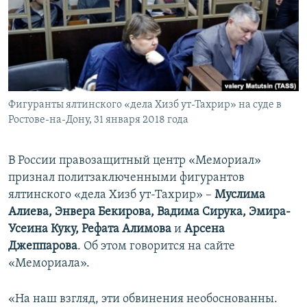
ПРИСОЕДИНЯЙТЕСЬ!
ПОБЕДИТЕЛЕЙ НЕ СУДЯТ?
КРЫМ.НЕПОКОРЕННЫЙ
ELIFBE
УКРАИНСКАЯ ПРОБЛЕМА КРЫМА
Все сайты RFE/RL
Фигуранты ялтинского «дела Хизб ут-Тахрир» на суде в
Ростове-на-Дону, 31 января 2018 года
В России правозащитный центр «Мемориал»
признал политзаключенными фигурантов
ялтинского «дела Хизб ут-Тахрир» –
Муслима
Алиева, Энвера Бекирова, Вадима Сирука, Эмира-
Усеина Куку, Рефата Алимова
и
Арсена
Джеппарова
. Об этом говорится на сайте
«Мемориала».
«На наш взгляд, эти обвинения необоснованны.