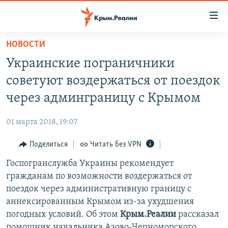
Доступность
ссылки
Вернуться
НОВОСТИ
к
НОВОСТИ
Украинские пограничники
основному
СПЕЦПРОЕКТЫ
содержанию
советуют воздержаться от поездок
ВОДА
Вернутся
ГРУЗ 200
через админграницу с Крымом
к
ИСТОРИЯ
КАРТА ВОЕННЫХ ОБЪЕКТОВ КРЫМА
главной
01 марта 2018, 19:07
ЕЩЕ
11 ЛЕТ ОККУПАЦИИ КРЫМА. 11 ИСТОРИЙ СОПРОТИВЛЕНИЯ
навигации
Вернутся
Поделиться
Читать без VPN
РАДІО СВОБОДА
ИНТЕРАКТИВ
к
Госпогранслужба Украины рекомендует
КАК ОБОЙТИ БЛОКИРОВКУ
ИНФОГРАФИКА
поиску
гражданам по возможности воздержаться от
ТЕЛЕПРОЕКТ КРЫМ.РЕАЛИИ
поездок через административную границу с
Українською
аннексированным Крымом из-за ухудшения
СОВЕТЫ ПРАВОЗАЩИТНИКОВ
Qırımtatar
погодных условий. Об этом
Крым.Реалии
рассказал
ПРОПАВШИЕ БЕЗ ВЕСТИ
помощник начальника Азово-Черноморского