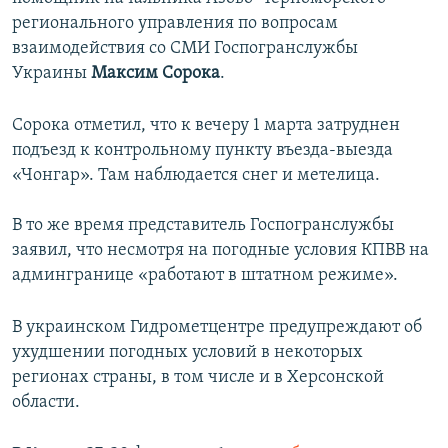
ПРИСОЕДИНЯЙТЕСЬ!
ПОБЕДИТЕЛЕЙ НЕ СУДЯТ?
регионального управления по вопросам
взаимодействия со СМИ Госпогранслужбы
КРЫМ.НЕПОКОРЕННЫЙ
Украины
Максим Сорока
.
ELIFBE
Сорока отметил, что к вечеру 1 марта затруднен
УКРАИНСКАЯ ПРОБЛЕМА КРЫМА
подъезд к контрольному пункту въезда-выезда
Все сайты RFE/RL
«Чонгар». Там наблюдается снег и метелица.
В то же время представитель Госпогранслужбы
заявил, что несмотря на погодные условия КПВВ на
админгранице «работают в штатном режиме».
В украинском Гидрометцентре предупреждают об
ухудшении погодных условий в некоторых
регионах страны, в том числе и в Херсонской
области.