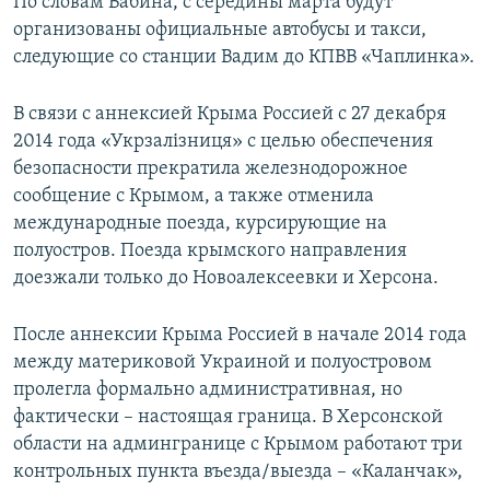
По словам Бабина, с середины марта будут
организованы официальные автобусы и такси,
следующие со станции Вадим до КПВВ «Чаплинка».
В связи с аннексией Крыма Россией с 27 декабря
2014 года «Укрзалізниця» с целью обеспечения
безопасности прекратила железнодорожное
сообщение с Крымом, а также отменила
международные поезда, курсирующие на
полуостров. Поезда крымского направления
доезжали только до Новоалексеевки и Херсона.
После аннексии Крыма Россией в начале 2014 года
между материковой Украиной и полуостровом
пролегла формально административная, но
фактически – настоящая граница. В Херсонской
области на админгранице с Крымом работают три
контрольных пункта въезда/выезда – «Каланчак»,