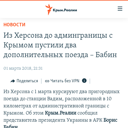
Доступность
ссылки
Вернуться
НОВОСТИ
к
НОВОСТИ
Из Херсона до админграницы с
основному
СПЕЦПРОЕКТЫ
содержанию
Крымом пустили два
ВОДА
Вернутся
ГРУЗ 200
дополнительных поезда – Бабин
к
ИСТОРИЯ
КАРТА ВОЕННЫХ ОБЪЕКТОВ КРЫМА
главной
01 марта 2018, 21:31
ЕЩЕ
11 ЛЕТ ОККУПАЦИИ КРЫМА. 11 ИСТОРИЙ СОПРОТИВЛЕНИЯ
навигации
Вернутся
Поделиться
Читать без VPN
РАДІО СВОБОДА
ИНТЕРАКТИВ
к
Из Херсона с 1 марта курсируют два пригородных
КАК ОБОЙТИ БЛОКИРОВКУ
ИНФОГРАФИКА
поиску
поезда до станции Вадим, расположенной в 10
ТЕЛЕПРОЕКТ КРЫМ.РЕАЛИИ
километрах от административной границы с
Українською
Крымом. Об этом
Крым.Реалии
сообщил
СОВЕТЫ ПРАВОЗАЩИТНИКОВ
Qırımtatar
представитель президента Украины в АРК
Борис
ПРОПАВШИЕ БЕЗ ВЕСТИ
Бабин
.