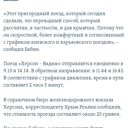
ПРИСОЕДИНЯЙТЕСЬ!
ПОБЕДИТЕЛЕЙ НЕ СУДЯТ?
«Этот пригородный поезд, который сегодня
КРЫМ.НЕПОКОРЕННЫЙ
сделали, это переходный способ, который
ELIFBE
рассчитан, в частности, и для крымчан. Потому что
он скоростной, более комфортный и согласованный
УКРАИНСКАЯ ПРОБЛЕМА КРЫМА
с графиком киевского и харьковского поездов», –
Все сайты RFE/RL
сообщил Бабин.
Поезд «Херсон – Вадим» отправляется ежедневно в
9.13 и 14.14. В обратном направлении: в 11.44 и 16.45.
В соответствии с графиком движения, время в пути
составляет 2 часа 5 минут.
В справочном бюро железнодорожного вокзала
Херсона, корреспонденту Крым.Реалии сообщили,
что стоимость проезда составляет около 25 гривен.