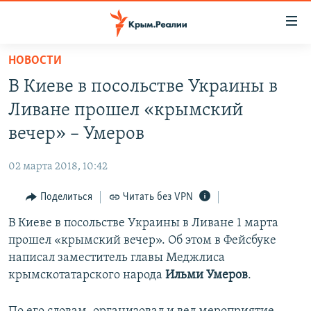
Доступность
ссылки
Вернуться
НОВОСТИ
к
НОВОСТИ
В Киеве в посольстве Украины в
основному
СПЕЦПРОЕКТЫ
содержанию
Ливане прошел «крымский
ВОДА
Вернутся
ГРУЗ 200
вечер» – Умеров
к
ИСТОРИЯ
КАРТА ВОЕННЫХ ОБЪЕКТОВ КРЫМА
главной
02 марта 2018, 10:42
ЕЩЕ
11 ЛЕТ ОККУПАЦИИ КРЫМА. 11 ИСТОРИЙ СОПРОТИВЛЕНИЯ
навигации
Вернутся
Поделиться
Читать без VPN
РАДІО СВОБОДА
ИНТЕРАКТИВ
к
В Киеве в посольстве Украины в Ливане 1 марта
КАК ОБОЙТИ БЛОКИРОВКУ
ИНФОГРАФИКА
поиску
прошел «крымский вечер». Об этом в Фейсбуке
ТЕЛЕПРОЕКТ КРЫМ.РЕАЛИИ
написал заместитель главы Меджлиса
Українською
крымскотатарского народа
Ильми Умеров
.
СОВЕТЫ ПРАВОЗАЩИТНИКОВ
Qırımtatar
ПРОПАВШИЕ БЕЗ ВЕСТИ