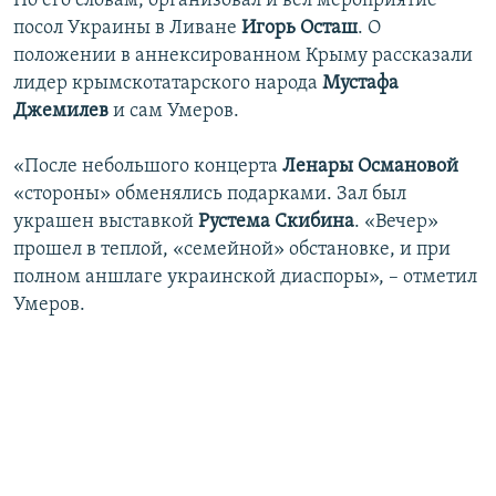
По его словам, организовал и вел мероприятие
ПРИСОЕДИНЯЙТЕСЬ!
ПОБЕДИТЕЛЕЙ НЕ СУДЯТ?
посол Украины в Ливане
Игорь Осташ
. О
положении в аннексированном Крыму рассказали
КРЫМ.НЕПОКОРЕННЫЙ
лидер крымскотатарского народа
Мустафа
ELIFBE
Джемилев
и сам Умеров.
УКРАИНСКАЯ ПРОБЛЕМА КРЫМА
«После небольшого концерта
Ленары Османовой
Все сайты RFE/RL
«стороны» обменялись подарками. Зал был
украшен выставкой
Рустема Скибина
. «Вечер»
прошел в теплой, «семейной» обстановке, и при
полном аншлаге украинской диаспоры», – отметил
Умеров.