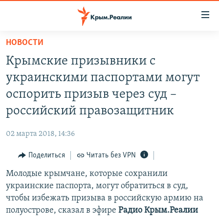
Доступность
ссылки
Вернуться
НОВОСТИ
к
НОВОСТИ
Крымские призывники с
основному
СПЕЦПРОЕКТЫ
содержанию
украинскими паспортами могут
ВОДА
Вернутся
ГРУЗ 200
оспорить призыв через суд –
к
ИСТОРИЯ
КАРТА ВОЕННЫХ ОБЪЕКТОВ КРЫМА
российский правозащитник
главной
ЕЩЕ
11 ЛЕТ ОККУПАЦИИ КРЫМА. 11 ИСТОРИЙ СОПРОТИВЛЕНИЯ
навигации
02 марта 2018, 14:36
Вернутся
РАДІО СВОБОДА
ИНТЕРАКТИВ
к
Поделиться
Читать без VPN
КАК ОБОЙТИ БЛОКИРОВКУ
ИНФОГРАФИКА
поиску
Молодые крымчане, которые сохранили
ТЕЛЕПРОЕКТ КРЫМ.РЕАЛИИ
Українською
украинские паспорта, могут обратиться в суд,
СОВЕТЫ ПРАВОЗАЩИТНИКОВ
чтобы избежать призыва в российскую армию на
Qırımtatar
полуострове, сказал в эфире
Радио Крым.Реалии
ПРОПАВШИЕ БЕЗ ВЕСТИ