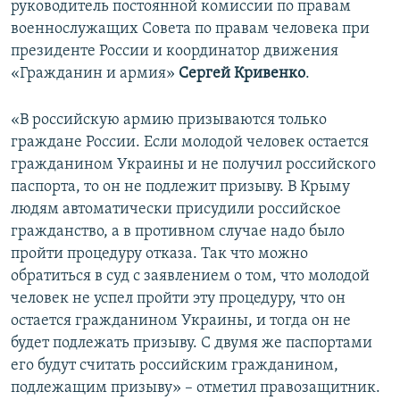
руководитель постоянной комиссии по правам
ПРИСОЕДИНЯЙТЕСЬ!
ПОБЕДИТЕЛЕЙ НЕ СУДЯТ?
военнослужащих Совета по правам человека при
КРЫМ.НЕПОКОРЕННЫЙ
президенте России и координатор движения
«Гражданин и армия»
Сергей Кривенко
.
ELIFBE
УКРАИНСКАЯ ПРОБЛЕМА КРЫМА
«В российскую армию призываются только
Все сайты RFE/RL
граждане России. Если молодой человек остается
гражданином Украины и не получил российского
паспорта, то он не подлежит призыву. В Крыму
людям автоматически присудили российское
гражданство, а в противном случае надо было
пройти процедуру отказа. Так что можно
обратиться в суд с заявлением о том, что молодой
человек не успел пройти эту процедуру, что он
остается гражданином Украины, и тогда он не
будет подлежать призыву. С двумя же паспортами
его будут считать российским гражданином,
подлежащим призыву» – отметил правозащитник.