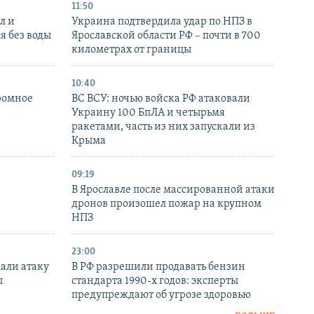
11:50
л и
Украина подтвердила удар по НПЗ в
я без воды
Ярославской области РФ – почти в 700
километрах от границы
10:40
ромное
ВС ВСУ: ночью войска РФ атаковали
Украину 100 БпЛА и четырьмя
ракетами, часть из них запускали из
Крыма
09:19
В Ярославле после массированной атаки
дронов произошел пожар на крупном
НПЗ
23:00
али атаку
В РФ разрешили продавать бензин
ы
стандарта 1990-х годов: эксперты
предупреждают об угрозе здоровью