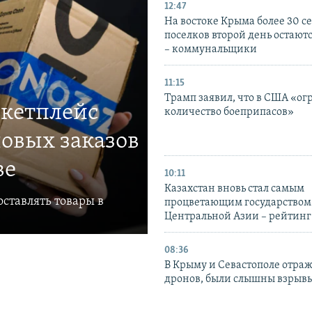
12:47
На востоке Крыма более 30 се
поселков второй день остаютс
– коммунальщики
11:15
Трамп заявил, что в США «ог
ркетплейс
количество боеприпасов»
овых заказов
ве
10:11
Казахстан вновь стал самым
ставлять товары в
процветающим государством
Центральной Азии – рейтинг
08:36
В Крыму и Севастополе отраж
дронов, были слышны взрыв