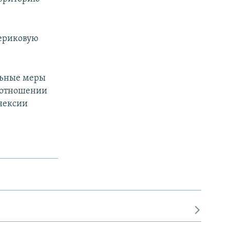
териковую
льные меры
в отношении
ннексии