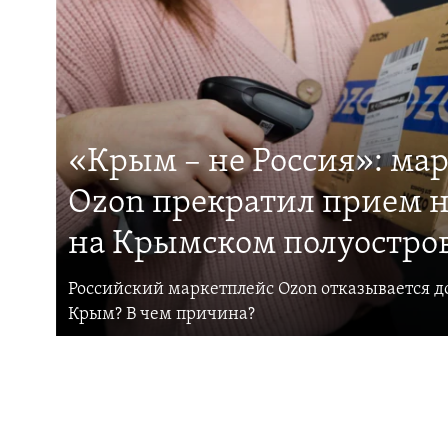
«Крым – не Россия»: ма
Ozon прекратил прием н
на Крымском полуостро
Российский маркетплейс Ozon отказывается до
Крым? В чем причина?