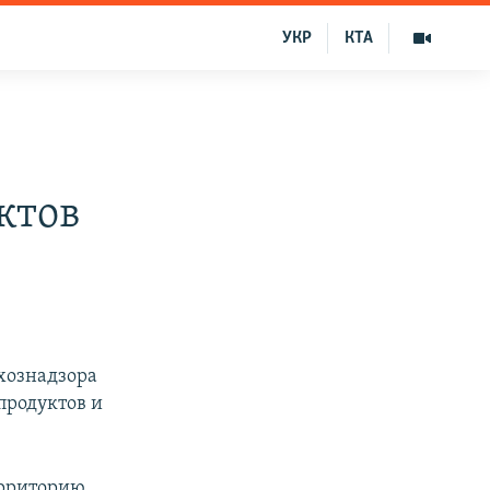
УКР
КТА
ктов
хознадзора
продуктов и
ерриторию