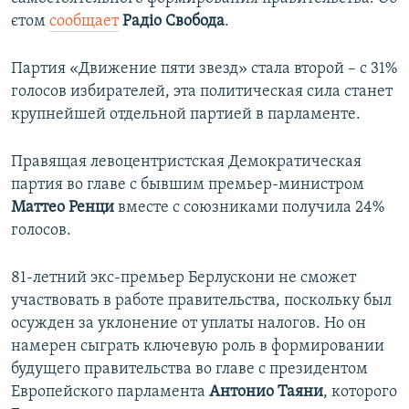
ПРИСОЕДИНЯЙТЕСЬ!
ПОБЕДИТЕЛЕЙ НЕ СУДЯТ?
єтом
сообщает
Радіо Свобода
.
КРЫМ.НЕПОКОРЕННЫЙ
Партия «Движение пяти звезд» стала второй – с 31%
ELIFBE
голосов избирателей, эта политическая сила станет
крупнейшей отдельной партией в парламенте.
УКРАИНСКАЯ ПРОБЛЕМА КРЫМА
Все сайты RFE/RL
Правящая левоцентристская Демократическая
партия во главе с бывшим премьер-министром
Маттео Ренци
вместе с союзниками получила 24%
голосов.
81-летний экс-премьер Берлускони не сможет
участвовать в работе правительства, поскольку был
осужден за уклонение от уплаты налогов. Но он
намерен сыграть ключевую роль в формировании
будущего правительства во главе с президентом
Европейского парламента
Антонио Таяни
, которого