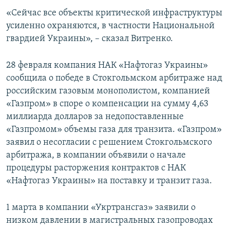
ПРИСОЕДИНЯЙТЕСЬ!
ПОБЕДИТЕЛЕЙ НЕ СУДЯТ?
«Сейчас все объекты критической инфраструктуры
усиленно охраняются, в частности Национальной
КРЫМ.НЕПОКОРЕННЫЙ
гвардией Украины», – сказал Витренко.
ELIFBE
28 февраля компания НАК «Нафтогаз Украины»
УКРАИНСКАЯ ПРОБЛЕМА КРЫМА
сообщила о победе в Стокгольмском арбитраже над
Все сайты RFE/RL
российским газовым монополистом, компанией
«Газпром» в споре о компенсации на сумму 4,63
миллиарда долларов за недопоставленные
«Газпромом» объемы газа для транзита. «Газпром»
заявил о несогласии с решением Стокгольмского
арбитража, в компании объявили о начале
процедуры расторжения контрактов с НАК
«Нафтогаз Украины» на поставку и транзит газа.
1 марта в компании «Укртрансгаз» заявили о
низком давлении в магистральных газопроводах