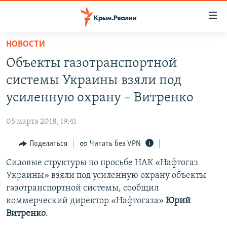
Доступность
ссылки
Вернуться
НОВОСТИ
к
НОВОСТИ
Объекты газотранспортной
основному
СПЕЦПРОЕКТЫ
содержанию
системы Украины взяли под
ВОДА
Вернутся
ГРУЗ 200
усиленную охрану – Витренко
к
ИСТОРИЯ
КАРТА ВОЕННЫХ ОБЪЕКТОВ КРЫМА
главной
05 марта 2018, 19:41
ЕЩЕ
11 ЛЕТ ОККУПАЦИИ КРЫМА. 11 ИСТОРИЙ СОПРОТИВЛЕНИЯ
навигации
Вернутся
Поделиться
Читать без VPN
РАДІО СВОБОДА
ИНТЕРАКТИВ
к
Силовые структуры по просьбе НАК «Нафтогаз
КАК ОБОЙТИ БЛОКИРОВКУ
ИНФОГРАФИКА
поиску
Украины» взяли под усиленную охрану объекты
ТЕЛЕПРОЕКТ КРЫМ.РЕАЛИИ
газотранспортной системы, сообщил
Українською
коммерческий директор «Нафтогаза»
Юрий
СОВЕТЫ ПРАВОЗАЩИТНИКОВ
Qırımtatar
Витренко
.
ПРОПАВШИЕ БЕЗ ВЕСТИ