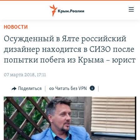
Доступность
ссылки
Вернуться
НОВОСТИ
к
НОВОСТИ
Осужденный в Ялте российский
основному
СПЕЦПРОЕКТЫ
содержанию
дизайнер находится в СИЗО после
ВОДА
Вернутся
ГРУЗ 200
попытки побега из Крыма – юрист
к
ИСТОРИЯ
КАРТА ВОЕННЫХ ОБЪЕКТОВ КРЫМА
главной
07 марта 2018, 17:11
ЕЩЕ
11 ЛЕТ ОККУПАЦИИ КРЫМА. 11 ИСТОРИЙ СОПРОТИВЛЕНИЯ
навигации
Вернутся
Поделиться
Читать без VPN
РАДІО СВОБОДА
ИНТЕРАКТИВ
к
КАК ОБОЙТИ БЛОКИРОВКУ
ИНФОГРАФИКА
поиску
ТЕЛЕПРОЕКТ КРЫМ.РЕАЛИИ
Українською
СОВЕТЫ ПРАВОЗАЩИТНИКОВ
Qırımtatar
ПРОПАВШИЕ БЕЗ ВЕСТИ