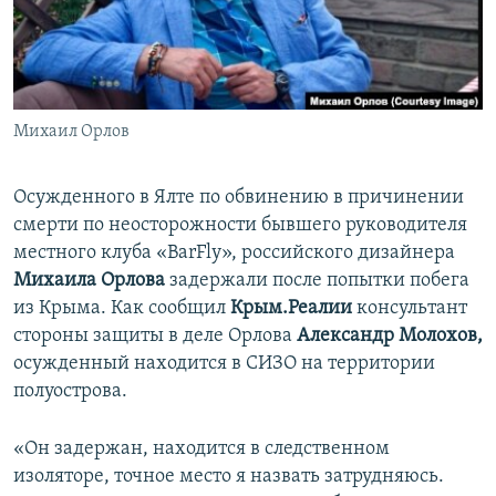
ПРИСОЕДИНЯЙТЕСЬ!
ПОБЕДИТЕЛЕЙ НЕ СУДЯТ?
КРЫМ.НЕПОКОРЕННЫЙ
ELIFBE
Михаил Орлов
УКРАИНСКАЯ ПРОБЛЕМА КРЫМА
Все сайты RFE/RL
Осужденного в Ялте по обвинению в причинении
смерти по неосторожности бывшего руководителя
местного клуба «BarFly»​, российского дизайнера
Михаила Орлова
задержали после попытки побега
из Крыма. Как сообщил
Крым.Реалии
консультант
стороны защиты в деле Орлова
Александр Молохов,
осужденный находится в СИЗО на территории
полуострова.
«Он задержан, находится в следственном
изоляторе, точное место я назвать затрудняюсь.