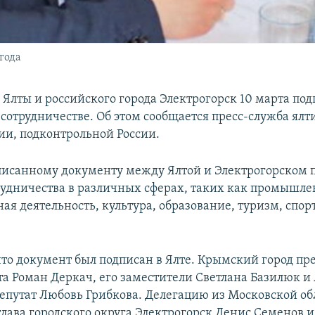
года
 Ялты и российского города Электрогорск 10 марта по
 сотрудничестве. Об этом сообщается пресс-служба ял
и, подконтрольной России.
писанному документу между Ялтой и Электрогорском 
рудничества в различных сферах, таких как промышле
я деятельность, культура, образование, туризм, спор
что документ был подписан в Ялте. Крымский город пр
ета Роман Деркач, его заместители Светлана Базилюк и
депутат Любовь Грибкова. Делегацию из Московской об
глава городского округа Электрогорск Денис Семенов и