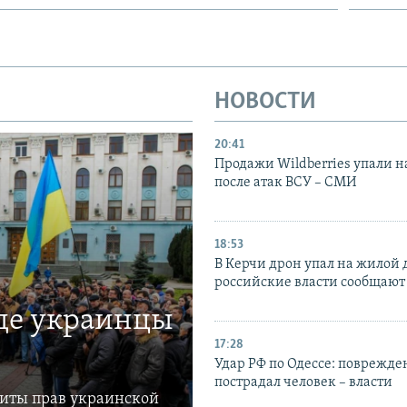
НОВОСТИ
20:41
Продажи Wildberries упали н
после атак ВСУ – СМИ
18:53
В Керчи дрон упал на жилой 
российские власти сообщают
где украинцы
17:28
Удар РФ по Одессе: поврежде
пострадал человек – власти
щиты прав украинской