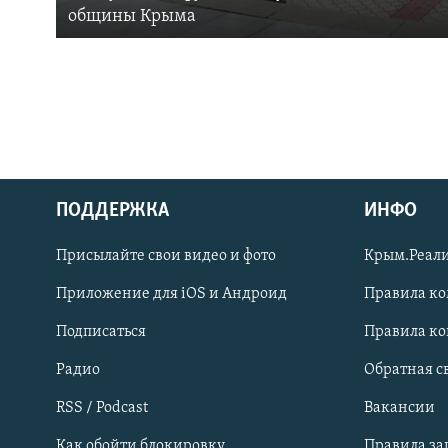
общины Крыма
ПОДДЕРЖКА
ИНФО
Українською
Присылайте свои видео и фото
Крым.Реали
Qırımtatar
Приложение для iOS и Андроид
Правила к
Подписаться
Правила к
ПРИСОЕДИНЯЙТЕСЬ!
Радио
Обратная с
RSS / Podcast
Вакансии
Как обойти блокировку
Правила з