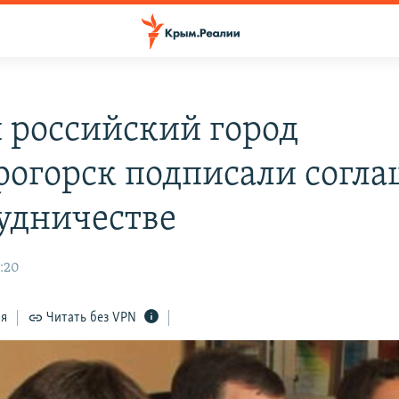
и российский город
рогорск подписали согл
рудничестве
1:20
ся
Читать без VPN