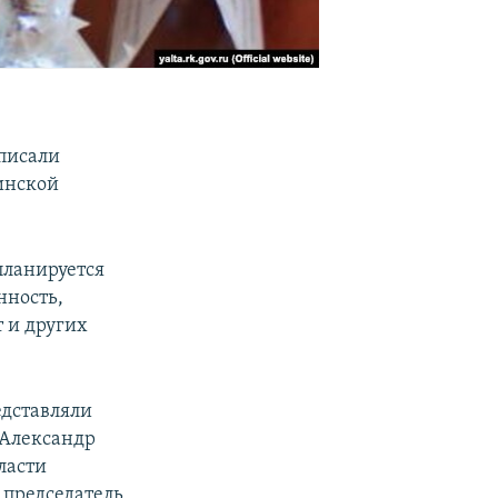
дписали
тинской
планируется
нность,
т и других
едставляли
 Александр
ласти
 председатель