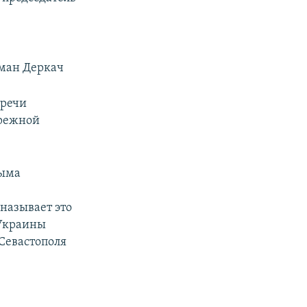
оман Деркач
тречи
ережной
рыма
называет это
 Украины
Севастополя