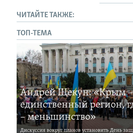
ЧИТАЙТЕ ТАКЖЕ:
ТОП-ТЕМА
Андрей Щекун: «Крым –
единственный регион, 
– меньшинство»
Дискуссия вокруг планов установить День за