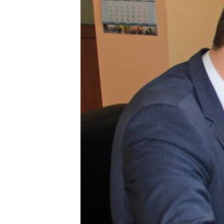
ПОБЕДИТЕЛЕЙ НЕ СУДЯТ?
КРЫМ.НЕПОКОРЕННЫЙ
ELIFBE
УКРАИНСКАЯ ПРОБЛЕМА КРЫМА