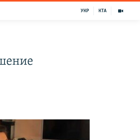
УКР
КТА
ашение