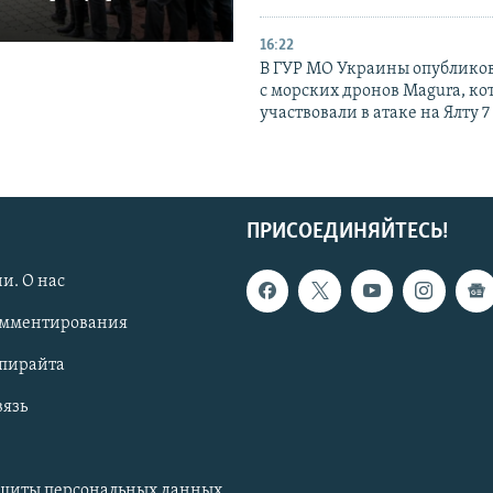
16:22
В ГУР МО Украины опублико
с морских дронов Magura, ко
участвовали в атаке на Ялту 7
ПРИСОЕДИНЯЙТЕСЬ!
и. О нас
омментирования
опирайта
вязь
ащиты персональных данных