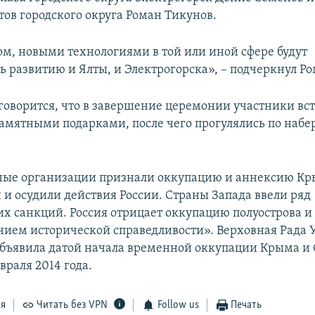
тов городского округа Роман Тикунов.
м, новыми технологиями в той или иной сфере будут
ть развитию и Ялты, и Электрогорска», – подчеркнул Р
говорится, что в завершение церемонии участники вс
амятными подарками, после чего прогулялись по наб
ые организации признали оккупацию и аннексию К
и осудили действия России. Страны Запада ввели ряд
х санкций. Россия отрицает оккупацию полуострова и 
нием исторической справедливости». Верховная Рада
бъявила датой начала временной оккупации Крыма и 
враля 2014 года.
ся
Читать без VPN
Follow us
Печать