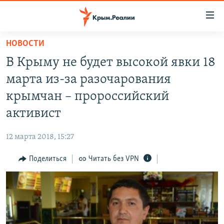
Доступность
ссылки
Вернуться
НОВОСТИ
к
НОВОСТИ
В Крыму не будет высокой явки 18
основному
СПЕЦПРОЕКТЫ
содержанию
марта из-за разочарования
ВОДА
Вернутся
ГРУЗ 200
крымчан – пророссийский
к
ИСТОРИЯ
КАРТА ВОЕННЫХ ОБЪЕКТОВ КРЫМА
активист
главной
ЕЩЕ
11 ЛЕТ ОККУПАЦИИ КРЫМА. 11 ИСТОРИЙ СОПРОТИВЛЕНИЯ
навигации
12 марта 2018, 15:27
Вернутся
РАДІО СВОБОДА
ИНТЕРАКТИВ
к
Поделиться
Читать без VPN
КАК ОБОЙТИ БЛОКИРОВКУ
ИНФОГРАФИКА
поиску
ТЕЛЕПРОЕКТ КРЫМ.РЕАЛИИ
Українською
СОВЕТЫ ПРАВОЗАЩИТНИКОВ
Qırımtatar
ПРОПАВШИЕ БЕЗ ВЕСТИ