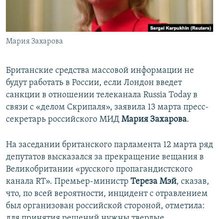
ПРИСОЕДИНЯЙТЕСЬ!
ПОБЕДИТЕЛЕЙ НЕ СУДЯТ?
КРЫМ.НЕПОКОРЕННЫЙ
Мария Захарова
ELIFBE
УКРАИНСКАЯ ПРОБЛЕМА КРЫМА
Британские средства массовой информации не
Все сайты RFE/RL
будут работать в России, если Лондон введет
санкции в отношении телеканала Russia Today в
связи с «делом Скрипаля», заявила 13 марта пресс-
секретарь российского МИД
Мария Захарова
.
На заседании британского парламента 12 марта ряд
депутатов высказался за прекращение вещания в
Великобритании «русского пропагандистского
канала RT». Премьер-министр
Тереза Мэй
, сказав,
что, по всей вероятности, инцидент с отравлением
был организован российской стороной, отметила:
для принятия решений нужны твердые