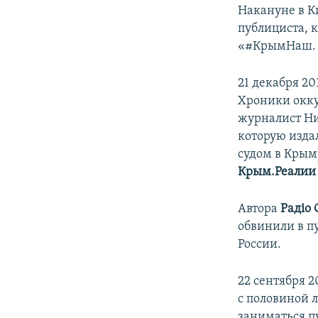
​Накануне в К
публициста, 
«#КрымНаш. 
21 декабря 2
Хроники окку
журналист Ни
которую изда
судом в Крым
Крым.Реалии
Автора
Радіо 
обвинили в п
России.
22 сентября 2
с половиной л
заниматься п