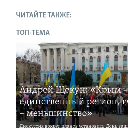
ЧИТАЙТЕ ТАКЖЕ:
ТОП-ТЕМА
Андрей Щекун: «Крым –
единственный регион, 
– меньшинство»
Дискуссия вокруг планов установить День за