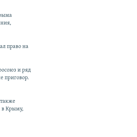
Крыма
ания,
ал право на
осоюз и ряд
е приговор.
 также
 в Крыму,