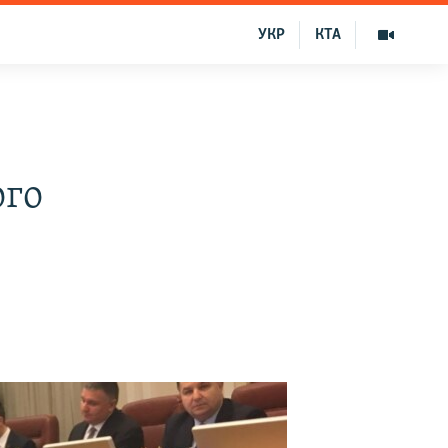
УКР
КТА
ого