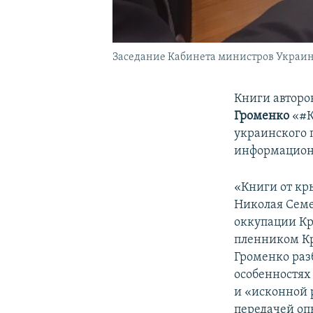
Заседание Кабинета министров Украины
Книги авторо
Громенко
«#К
украинского 
информацион
«Книги от кр
Николая Семе
оккупации Кр
пленником Кр
Громенко раз
особенностях
и «исконной 
передачей оп