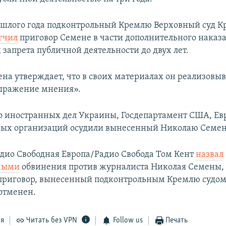
ошлого года подконтрольный Кремлю Верховный суд 
гчил
приговор Семене в части дополнительного наказ
 запрета публичной деятельности до двух лет.
на утверждает, что в своих материалах он реализовыв
выражение мнения».
 иностранных дел Украины, Госдепартамент США, Евр
ых организаций осудили вынесенный Николаю Семен
дио Свободная Европа/Радио Свобода Том Кент
назвал
ными
обвинения против журналиста Николая Семены,
 приговор, вынесенный подконтрольным Кремлю судом
отменен.
ся
Читать без VPN
Follow us
Печать