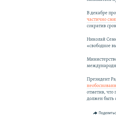
В декабре пр
частично смя
сократив срок
Николай Семе
«свободное 
Министерство
международн
Президент Ра
необоснован
отметив, что
должен быть 
Поделить