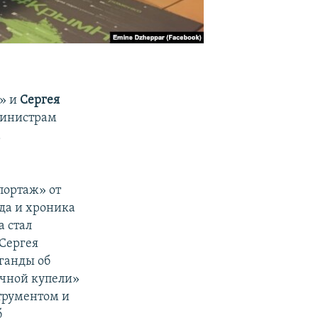
» и
Сергея
министрам
а
портаж» от
да и хроника
а стал
Сергея
ганды об
ичной купели»
трументом и
б