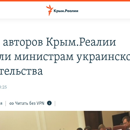
 авторов Крым.Реалии
ли министрам украинск
тельства
3:25
ся
Читать без VPN