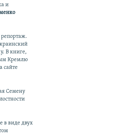
ка и
оменко
 репортаж.
украинский
. В книге,
ным Кремлю
а сайте
ая Семену
лостности
е в виде двух
етом