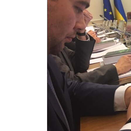
ПОБЕДИТЕЛЕЙ НЕ СУДЯТ?
КРЫМ.НЕПОКОРЕННЫЙ
ELIFBE
УКРАИНСКАЯ ПРОБЛЕМА КРЫМА