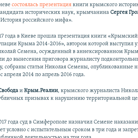
иеве
состоялась презентация
книги крымского истори
кандидата исторических наук, крымчанина
Сергея Гр
История российского мифа».
017 года в Киеве прошла презентация книги «Крымский
пации Крыма 2014-2016», автором которой выступил 
колай Семена, осужденный в аннексированном Крыму
ли до вынесения приговора журналисту подконтроль
у, собраны статьи Николая Семены, опубликованные н
с апреля 2014 по апрель 2016 года.
Свобода
и
Крым.Реалии
, крымского журналиста Никол
убличных призывах к нарушению территориальной це
017 года суд в Симферополе назначил Семене наказани
ет условно с испытательным сроком в три года и запр
убличной деятельностью на три года.