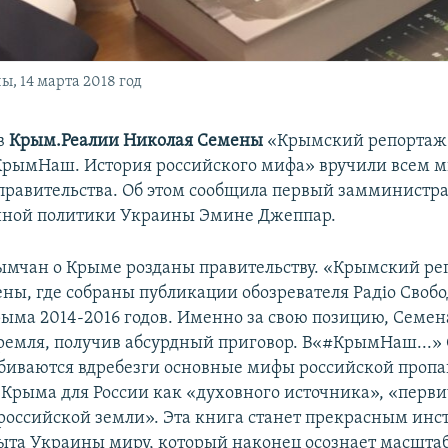
, 14 марта 2018 год
в
Крым.Реалии Николая Семены
«Крымский репортаж
рымНаш. История российского мифа» вручили всем 
правительства. Об этом сообщила первый замминистр
ной политики Украины Эмине Джеппар.
ымчан о Крыме розданы правительству. «Крымский ре
ны, где собраны публикации обозревателя Радіо Свобо
ыма 2014-2016 годов. Именно за свою позицию, Семен
емля, получив абсурдный приговор. В«#КрымНаш...» 
биваются вдребезги основные мифы российской пропа
 Крыма для России как «духовного источника», «перв
российской земли». Эта книга станет прекрасным инс
ыта Украины миру, который наконец осознает масшта