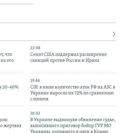
22:08
т, что
Сенат США поддержал расширение
на его
санкций против России и Ирана
19:46
а 20-40%
CIR: в июле количество атак РФ на АЗС в
Украине выросло на 72% по сравнению
с июнем
18:02
дом:
В Украине выдвинули обвинение судье,
 о жертвах
выносившего приговор бойцу ГУР МО
Украины, попавшего в плен в Крыму