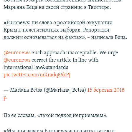
Об этом 15 марта сообщила спикер министерства
ПРИСОЕДИНЯЙТЕСЬ!
ПОБЕДИТЕЛЕЙ НЕ СУДЯТ?
Марьяна Беца на своей странице в Твиттере.
КРЫМ.НЕПОКОРЕННЫЙ
«Euronews: ни слова о российской оккупации
ELIFBE
Крыма, нелегитимных выборах. Репортажи
должны основываться на фактах», – написала Беца.
УКРАИНСКАЯ ПРОБЛЕМА КРЫМА
Все сайты RFE/RL
@euronews
Such approach unacceptable. We urge
@euronews
correct the article in line with
international law&standards
pic.twitter.com/mXmdq66kPj
— Mariana Betsa (@Mariana_Betsa)
15 березня 2018
р.
По ее словам, «такой подход неприемлем».
«Мы призываем Euronews исправить статью в