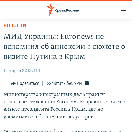
Доступность
ссылки
Вернуться
НОВОСТИ
к
НОВОСТИ
МИД Украины: Euronews не
основному
СПЕЦПРОЕКТЫ
содержанию
вспомнил об аннексии в сюжете о
ВОДА
Вернутся
ГРУЗ 200
визите Путина в Крым
к
ИСТОРИЯ
КАРТА ВОЕННЫХ ОБЪЕКТОВ КРЫМА
главной
15 марта 2018, 11:15
ЕЩЕ
11 ЛЕТ ОККУПАЦИИ КРЫМА. 11 ИСТОРИЙ СОПРОТИВЛЕНИЯ
навигации
Вернутся
Поделиться
Читать без VPN
РАДІО СВОБОДА
ИНТЕРАКТИВ
к
Министерство иностранных дел Украины
КАК ОБОЙТИ БЛОКИРОВКУ
ИНФОГРАФИКА
поиску
призывает телеканал Euronews исправить сюжет о
ТЕЛЕПРОЕКТ КРЫМ.РЕАЛИИ
визите президента России в Крым, где не
Українською
упоминается об аннексии полуострова.
СОВЕТЫ ПРАВОЗАЩИТНИКОВ
Qırımtatar
ПРОПАВШИЕ БЕЗ ВЕСТИ