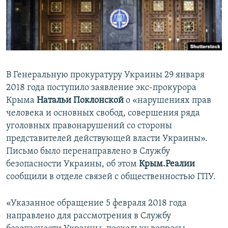
ПРИСОЕДИНЯЙТЕСЬ!
ПОБЕДИТЕЛЕЙ НЕ СУДЯТ?
КРЫМ.НЕПОКОРЕННЫЙ
ELIFBE
УКРАИНСКАЯ ПРОБЛЕМА КРЫМА
В Генеральную прокуратуру Украины 29 января
Все сайты RFE/RL
2018 года поступило заявление экс-прокурора
Крыма
Натальи Поклонской
о «нарушениях прав
человека и основных свобод, совершения ряда
уголовных правонарушений со стороны
представителей действующей власти Украины».
Письмо было перенаправлено в Службу
безопасности Украины, об этом
Крым.Реалии
сообщили в отделе связей с общественностью ГПУ.
«Указанное обращение 5 февраля 2018 года
направлено для рассмотрения в Службу