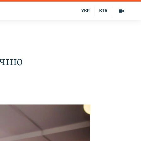
УКР
КТА
ечню