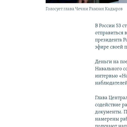
Голосует глава Чечни Рамзан Кадыров
В России 53 
отправиться 
президента Р
эфире своей 
Деньги на по
Навального с
интервью «Но
наблюдателей
Глава Центра
содействие р
документы. П
намерены раб
получают нап