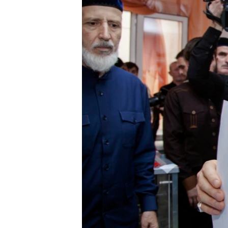
ПОБЕДИТЕЛЕЙ НЕ СУДЯТ?
КРЫМ.НЕПОКОРЕННЫЙ
ELIFBE
УКРАИНСКАЯ ПРОБЛЕМА КРЫМА