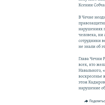
Ксении Собча
В Чечне неод
правозащитни
нарушениях пр
человека, ни
сотрудники в
не знали об э
Глава Чечни 
всех, кто жел
Навального, 
воскресенье 
этом Кадыров
нарушение об
Поделить