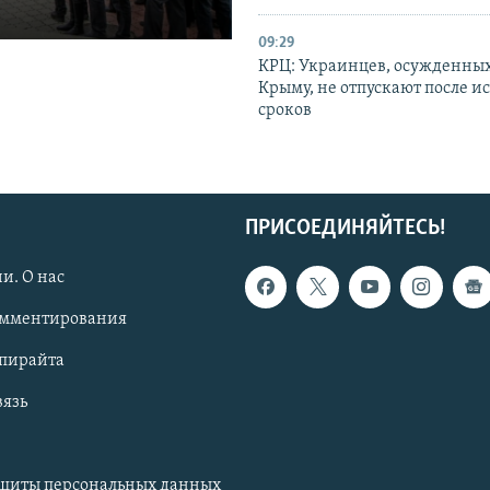
09:29
КРЦ: Украинцев, осужденных
Крыму, не отпускают после и
сроков
ПРИСОЕДИНЯЙТЕСЬ!
и. О нас
омментирования
опирайта
вязь
ащиты персональных данных