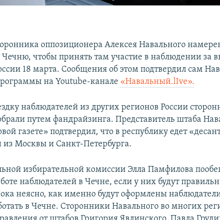
сторонника оппозиционера Алексея Навального намер
в Чечню, чтобы принять там участие в наблюдении за 
оссии 18 марта. Сообщения об этом подтвердил сам На
программы на Youtube-канале
«Навальный.lIve».
ездку наблюдателей из других регионов России сторо
обрали путем фандрайзинга. Представитель штаба Нав
вой газете» подтвердил, что в республику едет «деса
 из Москвы и Санкт-Петербурга.
льной избирательной комиссии Элла Памфилова пообе
аботе наблюдателей в Чечне, если у них будут правил
ока неясно, как именно будут оформлены наблюдатели
отать в Чечне. Сторонники Навального во многих рег
равления от штабов Григория Явлинского, Павла Груд