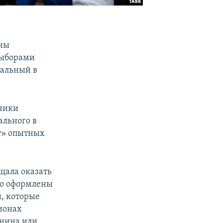
ены
выборами
вальный в
нники
ального в
нт» опытных
щала оказать
ьно оформлены
, которые
ионах
инина или