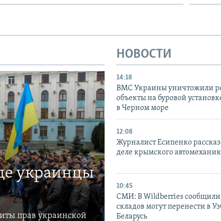
НОВОСТИ
14:18
ВМС Украины уничтожили р
объекты на буровой установ
в Черном море
12:08
Журналист Есипенко рассказ
деле крымского автомехани
где украинцы
10:45
СМИ: В Wildberries сообщили,
складов могут перенести в У
щиты прав украинской
Беларусь