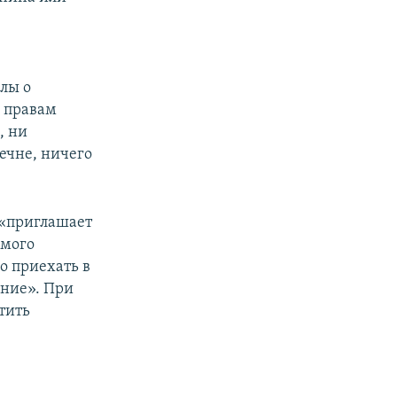
алы о
о правам
, ни
ечне, ничего
 «приглашает
амого
о приехать в
ание». При
тить