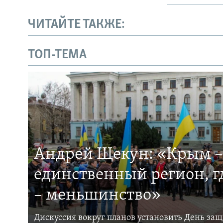
ЧИТАЙТЕ ТАКЖЕ:
ТОП-ТЕМА
Андрей Щекун: «Крым –
единственный регион, 
– меньшинство»
Дискуссия вокруг планов установить День за