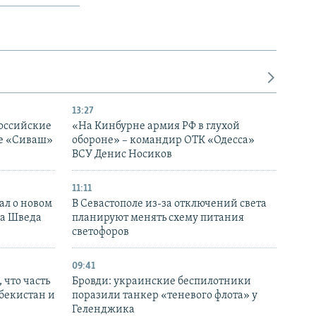
13:27
оссийские
«На Кинбурне армия РФ в глухой
ке «Сиваш»
обороне» – командир ОТК «Одесса»
ВСУ Денис Носиков
11:11
ал о новом
В Севастополе из-за отключений света
ка Шведа
планируют менять схему питания
светофоров
09:41
 что часть
Бровди: украинские беспилотники
збекистан и
поразили танкер «теневого флота» у
Геленджика