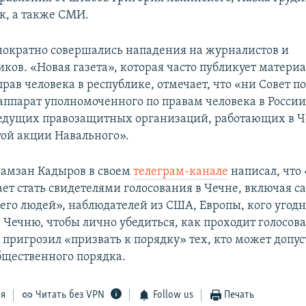
к, а также СМИ.
нократно совершались нападения на журналистов и
ков. «Новая газета», которая часто публикует матери
ав человека в республике, отмечает, что «ни Совет п
 аппарат уполномоченного по правам человека в России
едущих правозащитных организаций, работающих в Ч
той акции Навального».
Рамзан Кадыров в своем
телеграм-канале
написал, что
ает стать свидетелями голосования в Чечне, включая с
«его людей», наблюдателей из США, Европы, кого угодн
в Чечню, чтобы лично убедиться, как проходит голосов
 пригрозил «призвать к порядку» тех, кто может допус
щественного порядка.
ся
Читать без VPN
Follow us
Печать