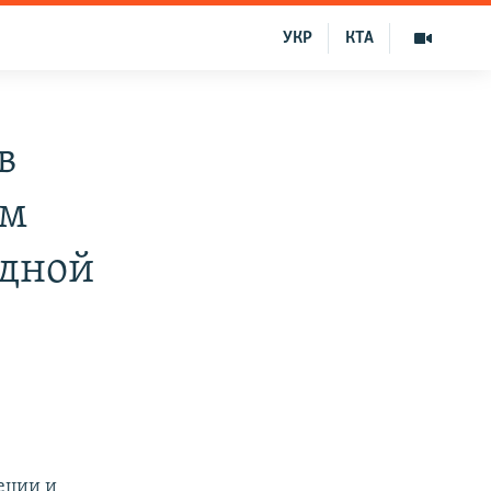
УКР
КТА
в
им
одной
еции и