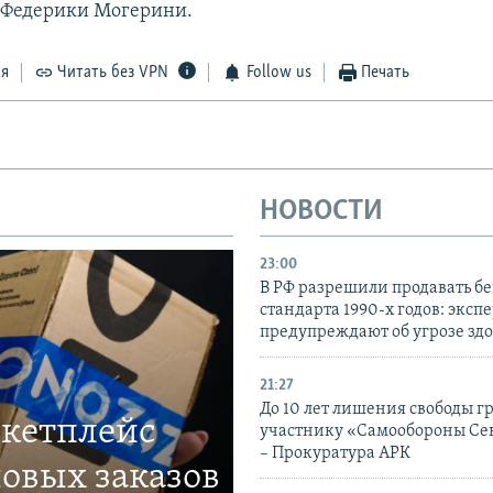
 Федерики Могерини.​
ся
Читать без VPN
Follow us
Печать
НОВОСТИ
23:00
В РФ разрешили продавать б
стандарта 1990-х годов: эксп
предупреждают об угрозе зд
21:27
До 10 лет лишения свободы г
ркетплейс
участнику «Самообороны Се
– Прокуратура АРК
овых заказов