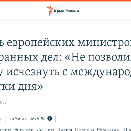
ь европейских министро
ранных дел: «Не позвол
 исчезнуть с междунар
тки дня»
8:37
ся
Читать без VPN
нии, Эстонии, Латвии, Литвы, Польши, Румынии, Шв