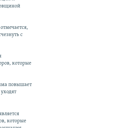
довщиной
отмечается,
чезнуть с
я
оров, которые
рыма повышает
 уходят
является
ов, которые