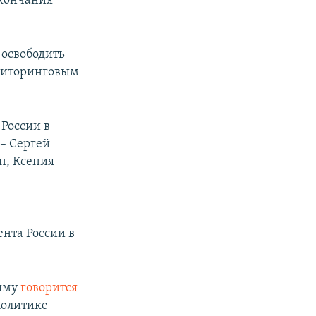
окончания
 освободить
ниторинговым
России в
– Сергей
н, Ксения
нта России в
рыму
говорится
политике