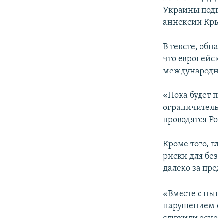
ПОБЕДИТЕЛЕЙ НЕ СУДЯТ?
Украины подг
КРЫМ.НЕПОКОРЕННЫЙ
аннексии Кры
ELIFBE
В тексте, об
УКРАИНСКАЯ ПРОБЛЕМА КРЫМА
что европейс
международно
«Пока будет 
ограничитель
проводятся Ро
Кроме того, 
риски для бе
далеко за пр
«Вместе с ны
нарушением е