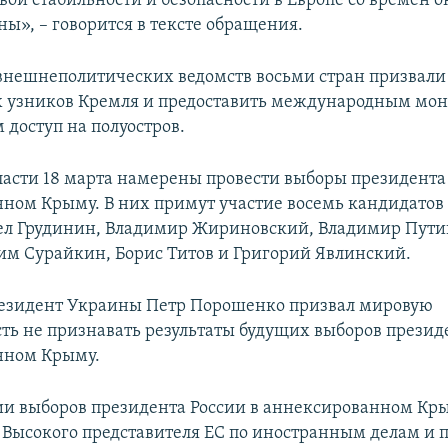
вой стабильности и безопасности в Европе со времен 
ы», – говорится в тексте обращения.
внешнеполитических ведомств восьми стран призвали
х узников Кремля и предоставить международным мо
 доступ на полуостров.
ласти 18 марта намерены провести выборы президента 
ном Крыму. В них примут участие восемь кандидатов 
ел Грудинин, Владимир Жириновский, Владимир Пути
им Сурайкин, Борис Титов и Григорий Явлинский.
резидент Украины Петр Порошенко призвал мировую
ть не признавать результаты будущих выборов президе
нном Крыму.
и выборов президента России в аннексированном К
Высокого представителя ЕС по иностранным делам и 