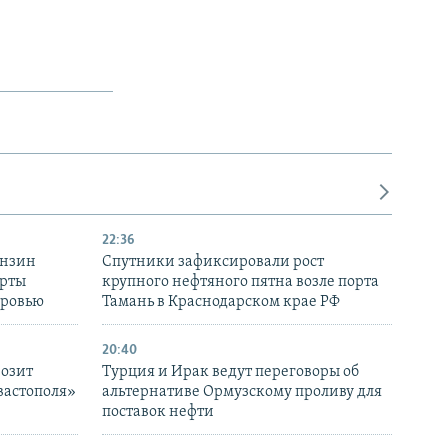
22:36
ензин
Спутники зафиксировали рост
ерты
крупного нефтяного пятна возле порта
оровью
Тамань в Краснодарском крае РФ
20:40
розит
Турция и Ирак ведут переговоры об
вастополя»
альтернативе Ормузскому проливу для
поставок нефти