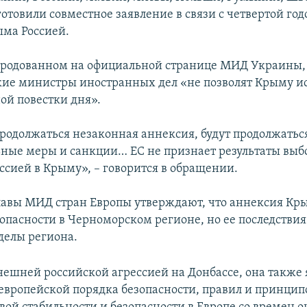
отовили совместное заявление в связи с четвертой го
ма Россией.
народованном на официальной странице МИД Украины, 
кие министры иностранных дел «не позволят Крыму ис
й повестки дня».
продолжаться незаконная аннексия, будут продолжатьс
ные меры и санкции… ЕС не признает результаты выб
ссией в Крыму», – говорится в обращении.
главы МИД стран Европы утверждают, что аннексия К
зопасности в Черноморском регионе, но ее последствия
еделы региона.
нешней российской агрессией на Донбассе, она также 
вропейской порядка безопасности, правил и принцип