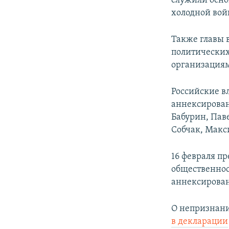
служили осно
холодной войн
Также главы 
политически
организациям
Российские в
аннексирован
Бабурин, Пав
Собчак, Макс
16 февраля п
общественнос
аннексирова
О непризнани
в декларации