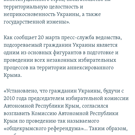
ПРИСОЕДИНЯЙТЕСЬ!
ПОБЕДИТЕЛЕЙ НЕ СУДЯТ?
территориальную целостность и
неприкосновенность Украины, а также
КРЫМ.НЕПОКОРЕННЫЙ
государственной измены».
ELIFBE
Как сообщает 20 марта пресс-служба ведомства,
УКРАИНСКАЯ ПРОБЛЕМА КРЫМА
подозреваемый гражданин Украины является
Все сайты RFE/RL
одним из основных фигурантов в подготовке и
проведении всех незаконных избирательных
процессов на территории аннексированного
Крыма.
«Установлено, что гражданин Украины, будучи с
2010 года председателем избирательной комиссии
Автономной Республики Крым, согласился
возглавить Комиссию Автономной Республики
Крым по проведению так называемого
«общекрымского референдума»… Таким образом,