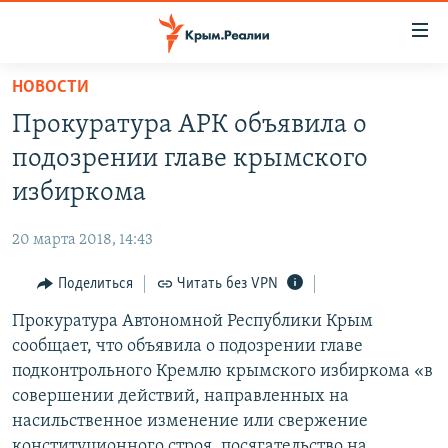
Доступность
ссылки
Вернуться
НОВОСТИ
к
НОВОСТИ
Прокуратура АРК объявила о
основному
СПЕЦПРОЕКТЫ
содержанию
подозрении главе крымского
ВОДА
Вернутся
ГРУЗ 200
избиркома
к
ИСТОРИЯ
КАРТА ВОЕННЫХ ОБЪЕКТОВ КРЫМА
главной
20 марта 2018, 14:43
ЕЩЕ
11 ЛЕТ ОККУПАЦИИ КРЫМА. 11 ИСТОРИЙ СОПРОТИВЛЕНИЯ
навигации
Вернутся
Поделиться
Читать без VPN
РАДІО СВОБОДА
ИНТЕРАКТИВ
к
Прокуратура Автономной Республики Крым
КАК ОБОЙТИ БЛОКИРОВКУ
ИНФОГРАФИКА
поиску
сообщает, что объявила о подозрении главе
ТЕЛЕПРОЕКТ КРЫМ.РЕАЛИИ
подконтрольного Кремлю крымского избиркома «в
Українською
совершении действий, направленных на
СОВЕТЫ ПРАВОЗАЩИТНИКОВ
Qırımtatar
насильственное изменение или свержение
ПРОПАВШИЕ БЕЗ ВЕСТИ
конституционного строя, посягательство на