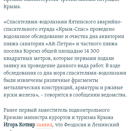
ПРИСОЕДИНЯЙТЕСЬ!
ПОБЕДИТЕЛЕЙ НЕ СУДЯТ?
Крыма.
КРЫМ.НЕПОКОРЕННЫЙ
«Спасателями-водолазами Ялтинского аварийно-
ELIFBE
спасательного отряда «Крым-Спас» проведено
водолазное обследование и очистка дна акватории
УКРАИНСКАЯ ПРОБЛЕМА КРЫМА
пляжа санатория «Ай-Петри» и частного пляжа
Все сайты RFE/RL
поселка Кореиз общей площадью 14 300
квадратных метров, которые первыми подали
заявку на проведение данного вида работ. В ходе
обследования со дна моря спасателями-водолазами
были извлечены различные фрагменты
металлических конструкций, арматуры и ржавые
куски железа», – говорится в сообщении ведомства.
Ранее первый заместитель подконтрольного
Кремлю министра курортов и туризма Крыма
Игорь Котляр
заявил
, что Феодосия и Ленинский