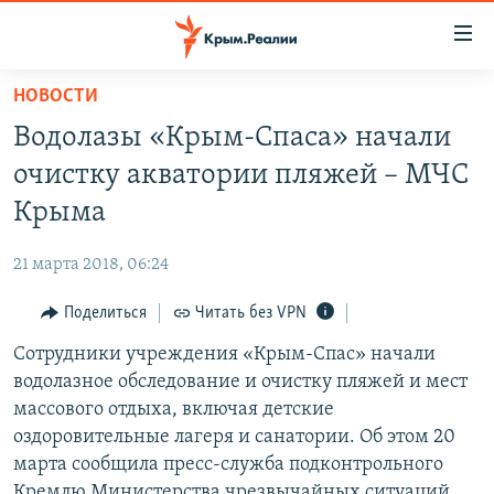
Доступность
ссылки
Вернуться
НОВОСТИ
к
НОВОСТИ
Водолазы «Крым-Спаса» начали
основному
СПЕЦПРОЕКТЫ
содержанию
очистку акватории пляжей – МЧС
ВОДА
Вернутся
ГРУЗ 200
Крыма
к
ИСТОРИЯ
КАРТА ВОЕННЫХ ОБЪЕКТОВ КРЫМА
главной
21 марта 2018, 06:24
ЕЩЕ
11 ЛЕТ ОККУПАЦИИ КРЫМА. 11 ИСТОРИЙ СОПРОТИВЛЕНИЯ
навигации
Вернутся
Поделиться
Читать без VPN
РАДІО СВОБОДА
ИНТЕРАКТИВ
к
Сотрудники учреждения «Крым-Спас» начали
КАК ОБОЙТИ БЛОКИРОВКУ
ИНФОГРАФИКА
поиску
водолазное обследование и очистку пляжей и мест
ТЕЛЕПРОЕКТ КРЫМ.РЕАЛИИ
массового отдыха, включая детские
Українською
оздоровительные лагеря и санатории. Об этом 20
СОВЕТЫ ПРАВОЗАЩИТНИКОВ
Qırımtatar
марта сообщила пресс-служба подконтрольного
ПРОПАВШИЕ БЕЗ ВЕСТИ
Кремлю Министерства чрезвычайных ситуаций