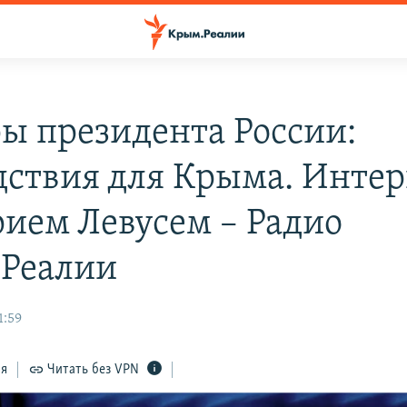
ы президента России:
дствия для Крыма. Интер
ием Левусем – Радио
Реалии
1:59
ся
Читать без VPN