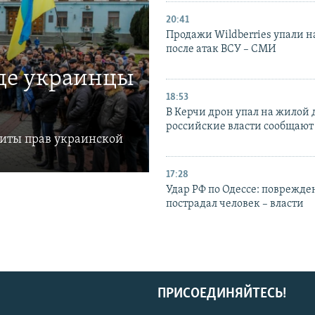
20:41
Продажи Wildberries упали н
после атак ВСУ – СМИ
где украинцы
18:53
В Керчи дрон упал на жилой 
российские власти сообщают
щиты прав украинской
17:28
Удар РФ по Одессе: поврежде
пострадал человек – власти
ПРИСОЕДИНЯЙТЕСЬ!