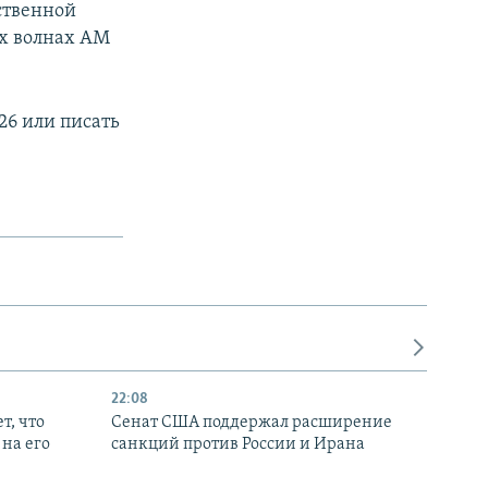
ственной
х волнах АМ
26 или писать
22:08
т, что
Сенат США поддержал расширение
на его
санкций против России и Ирана