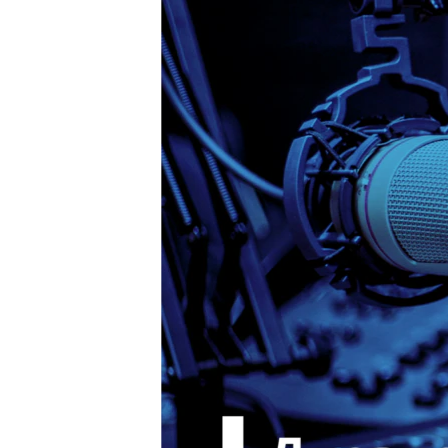
ПОБЕДИТЕЛЕЙ НЕ СУДЯТ?
КРЫМ.НЕПОКОРЕННЫЙ
ELIFBE
УКРАИНСКАЯ ПРОБЛЕМА КРЫМА