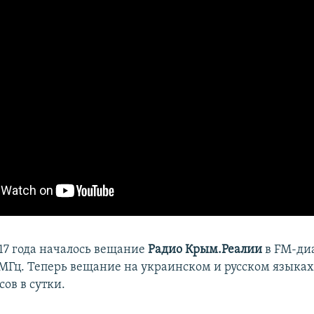
017 года началось вещание
Радио Крым.Реалии
в FM-ди
 МГц. Теперь вещание на украинском и русском языках
сов в сутки.