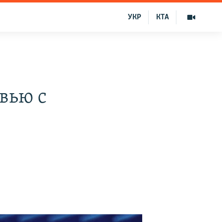
УКР
КТА
вью с