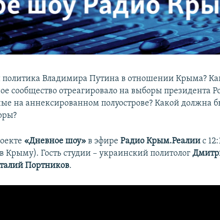
 политика Владимира Путина в отношении Крыма? Ка
е сообщество отреагировало на выборы президента Р
ые на аннексированном полуострове? Какой должна б
оры?
роекте
«Дневное шоу»
в эфире
Радио Крым.Реалии
с 12:
0 в Крыму). Гость студии – украинский политолог
Дмитр
талий Портников
.