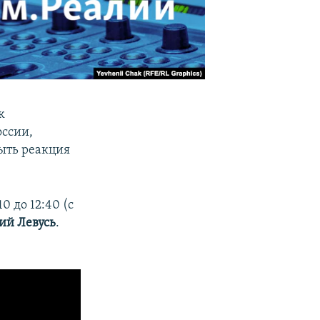
к
оссии,
ыть реакция
10 до 12:40 (с
ий Левусь
.