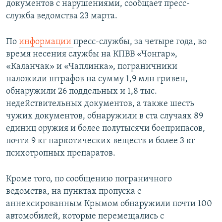
документов с нарушениями, сообщает пресс-
ПРИСОЕДИНЯЙТЕСЬ!
ПОБЕДИТЕЛЕЙ НЕ СУДЯТ?
служба ведомства 23 марта.
КРЫМ.НЕПОКОРЕННЫЙ
По
информации
пресс-службы, за четыре года, во
ELIFBE
время несения службы на КПВВ «Чонгар»,
УКРАИНСКАЯ ПРОБЛЕМА КРЫМА
«Каланчак» и «Чаплинка», пограничники
Все сайты RFE/RL
наложили штрафов на сумму 1,9 млн гривен,
обнаружили 26 поддельных и 1,8 тыс.
недействительных документов, а также шесть
чужих документов, обнаружили в ста случаях 89
единиц оружия и более полутысячи боеприпасов,
почти 9 кг наркотических веществ и более 3 кг
психотропных препаратов.
Кроме того, по сообщению пограничного
ведомства, на пунктах пропуска с
аннексированным Крымом обнаружили почти 100
автомобилей, которые перемещались с