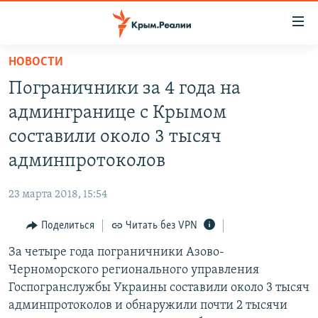
Доступность
ссылки
Вернуться
НОВОСТИ
к
НОВОСТИ
Пограничники за 4 года на
основному
СПЕЦПРОЕКТЫ
содержанию
админгранице с Крымом
ВОДА
Вернутся
ГРУЗ 200
составили около 3 тысяч
к
ИСТОРИЯ
КАРТА ВОЕННЫХ ОБЪЕКТОВ КРЫМА
админпротоколов
главной
ЕЩЕ
11 ЛЕТ ОККУПАЦИИ КРЫМА. 11 ИСТОРИЙ СОПРОТИВЛЕНИЯ
навигации
23 марта 2018, 15:54
Вернутся
РАДІО СВОБОДА
ИНТЕРАКТИВ
к
Поделиться
Читать без VPN
КАК ОБОЙТИ БЛОКИРОВКУ
ИНФОГРАФИКА
поиску
За четыре года пограничники Азово-
ТЕЛЕПРОЕКТ КРЫМ.РЕАЛИИ
Українською
Черноморского регионального управления
СОВЕТЫ ПРАВОЗАЩИТНИКОВ
Госпогранслужбы Украины составили около 3 тысяч
Qırımtatar
админпротоколов и обнаружили почти 2 тысячи
ПРОПАВШИЕ БЕЗ ВЕСТИ