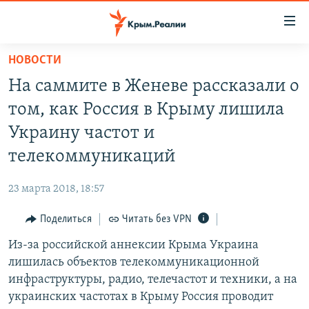
Доступность
ссылки
Вернуться
НОВОСТИ
к
НОВОСТИ
На саммите в Женеве рассказали о
основному
СПЕЦПРОЕКТЫ
содержанию
том, как Россия в Крыму лишила
ВОДА
Вернутся
ГРУЗ 200
Украину частот и
к
ИСТОРИЯ
КАРТА ВОЕННЫХ ОБЪЕКТОВ КРЫМА
телекоммуникаций
главной
ЕЩЕ
11 ЛЕТ ОККУПАЦИИ КРЫМА. 11 ИСТОРИЙ СОПРОТИВЛЕНИЯ
навигации
23 марта 2018, 18:57
Вернутся
РАДІО СВОБОДА
ИНТЕРАКТИВ
к
Поделиться
Читать без VPN
КАК ОБОЙТИ БЛОКИРОВКУ
ИНФОГРАФИКА
поиску
Из-за российской аннексии Крыма Украина
ТЕЛЕПРОЕКТ КРЫМ.РЕАЛИИ
Українською
лишилась объектов телекоммуникационной
СОВЕТЫ ПРАВОЗАЩИТНИКОВ
инфраструктуры, радио, телечастот и техники, а на
Qırımtatar
украинских частотах в Крыму Россия проводит
ПРОПАВШИЕ БЕЗ ВЕСТИ