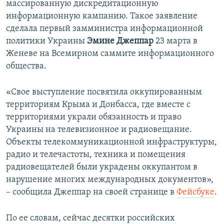
массированную дискредитационную
ПРИСОЕДИНЯЙТЕСЬ!
ПОБЕДИТЕЛЕЙ НЕ СУДЯТ?
информационную кампанию. Такое заявление
КРЫМ.НЕПОКОРЕННЫЙ
сделала первый замминистра информационной
политики Украины
Эмине Джеппар
23 марта в
ELIFBE
Женеве на Всемирном саммите информационного
УКРАИНСКАЯ ПРОБЛЕМА КРЫМА
общества.
Все сайты RFE/RL
«Свое выступление посвятила оккупированным
территориям Крыма и Донбасса, где вместе с
территориями украли обязанность и право
Украины на телевизионное и радиовещание.
Объекты телекоммуникационной инфраструктуры,
радио и телечастоты, техника и помещения
радиовещателей были украдены оккупантом в
нарушение многих международных документов»,
– сообщила Джеппар на своей странице в
Фейсбуке
.
По ее словам, сейчас десятки российских