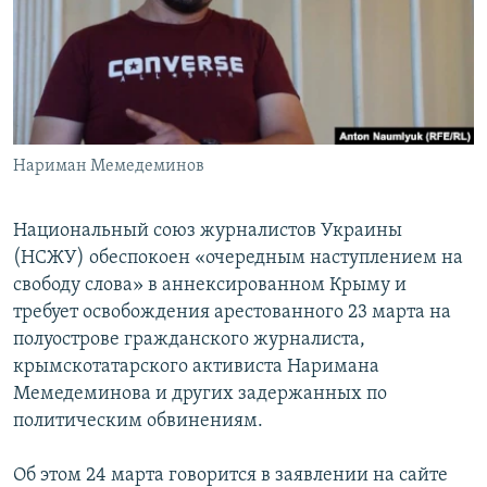
ПРИСОЕДИНЯЙТЕСЬ!
ПОБЕДИТЕЛЕЙ НЕ СУДЯТ?
КРЫМ.НЕПОКОРЕННЫЙ
ELIFBE
УКРАИНСКАЯ ПРОБЛЕМА КРЫМА
Все сайты RFE/RL
Нариман Мемедеминов
Национальный союз журналистов Украины
(НСЖУ) обеспокоен «очередным наступлением на
свободу слова» в аннексированном Крыму и
требует освобождения арестованного 23 марта на
полуострове гражданского журналиста,
крымскотатарского активиста Наримана
Мемедеминова и других задержанных по
политическим обвинениям.
Об этом 24 марта говорится в заявлении на сайте