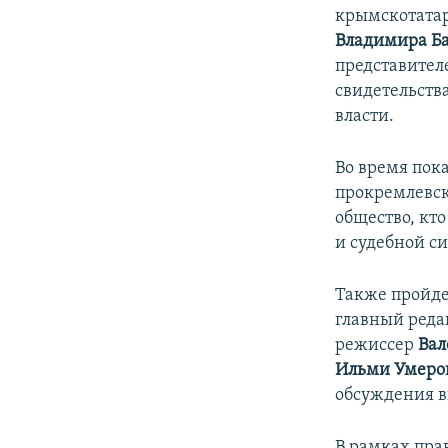
крымскотатар
Владимира Б
представител
свидетельств
власти.
Во время пока
прокремлевск
общество, кт
и судебной с
Также пройде
главный реда
режиссер
Вал
Ильми Умеро
обсуждения 
В рамках пр