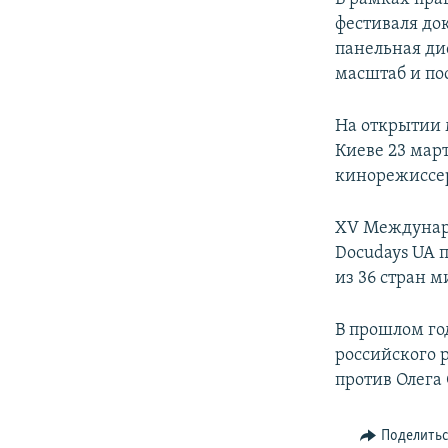
фестиваля до
панельная ди
масштаб и по
На открытии 
Киеве 23 мар
кинорежиссе
XV Междунаро
Docudays UA п
из 36 стран м
В прошлом го
российского 
против Олега
Поделить