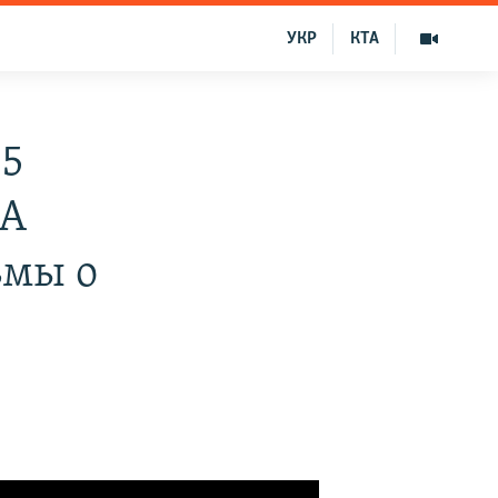
УКР
КТА
25
UA
ьмы о