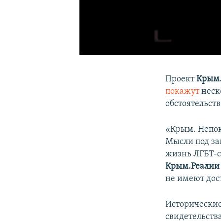
Проект
Крым
покажут
неск
обстоятельст
«Крым. Непок
Мысли под за
жизнь ЛГБТ-с
Крым.Реалии
не имеют дос
Исторические 
свидетельства