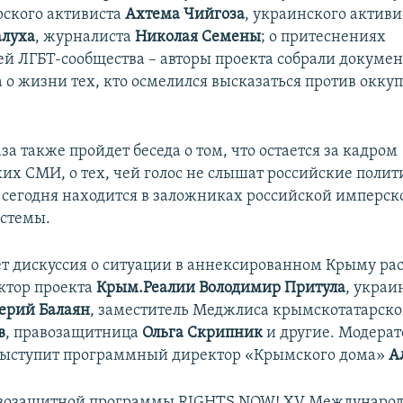
ского активиста
Ахтема Чийгоза
, украинского активи
алуха
, журналиста
Николая Семены
; о притеснениях
ей ЛГБТ-сообщества – авторы проекта собрали докуме
а о жизни тех, кто осмелился высказаться против окк
за также пройдет беседа о том, что остается за кадром
их СМИ, о тех, чей голос не слышат российские полит
о сегодня находится в заложниках российской имперс
истемы.
т дискуссия о ситуации в аннексированном Крыму ра
ктор проекта
Крым.Реалии Володимир Притула
, украи
ерий Балаян
, заместитель Меджлиса крымскотатарско
в
, правозащитница
Ольга Скрипник
и другие. Модера
выступит программный директор «Крымского дома»
А
авозащитной программы RIGHTS NOW! XV Международ