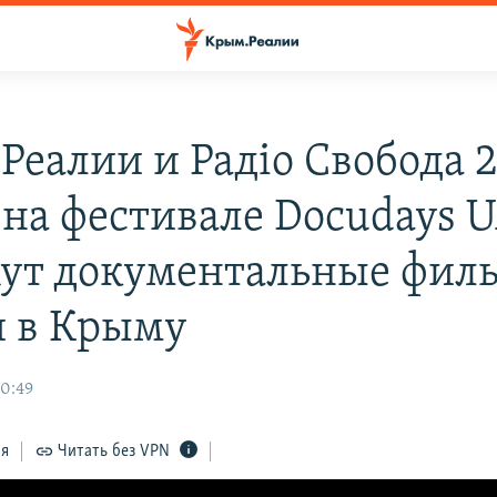
Реалии и Радіо Свобода 
 на фестивале Docudays 
ут документальные фил
 в Крыму
20:49
ся
Читать без VPN