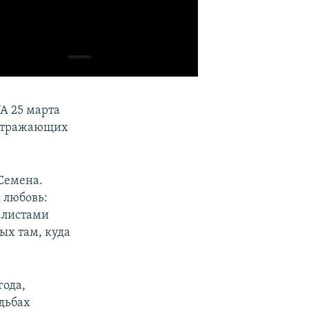
A 25 марта
 отражающих
Семена.
 любовь:
алистами
ых там, куда
года,
удьбах