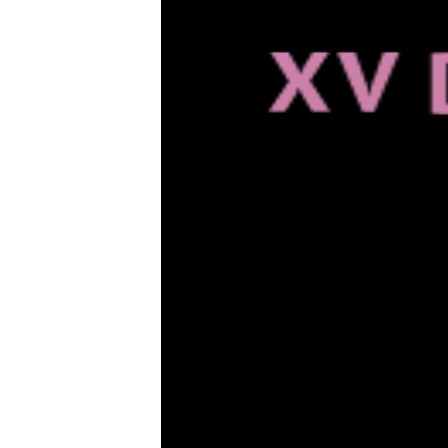
ПОБЕДИТЕЛЕЙ НЕ СУДЯТ?
КРЫМ.НЕПОКОРЕННЫЙ
ELIFBE
УКРАИНСКАЯ ПРОБЛЕМА КРЫМА