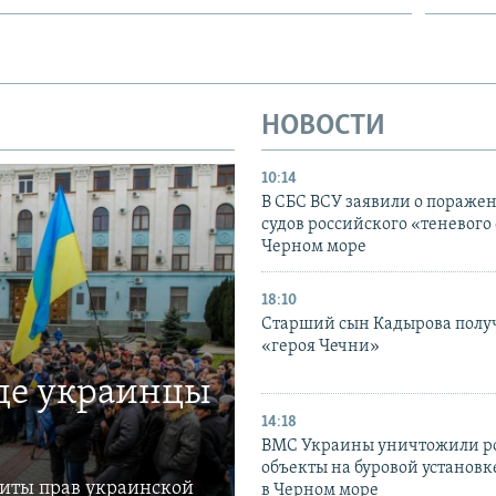
НОВОСТИ
10:14
В СБС ВСУ заявили о пораже
судов российского «теневого 
Черном море
18:10
Старший сын Кадырова полу
«героя Чечни»
где украинцы
14:18
ВМС Украины уничтожили р
объекты на буровой установ
щиты прав украинской
в Черном море