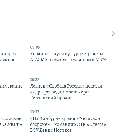
09:05
нии трех
Украина закупит у Турции ракеты
флота» в
ATACMS и пусковые установки M270
16:27
чил звание
Легион «Свобода России» показал
кадры разведки моста через
Керченский пролив
13:27
оссийские
«На Кинбурне армия РФ в глухой
ке «Сиваш»
обороне» – командир ОТК «Одесса»
ВСУ Денис Носиков