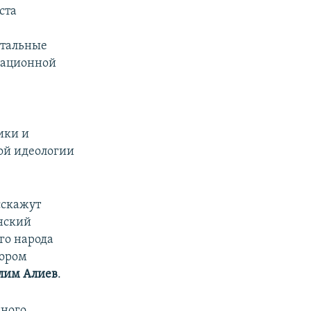
ста
нтальные
упационной
ики и
кой идеологии
сскажут
нский
го народа
тором
лим Алиев
.
ного