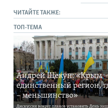
ЧИТАЙТЕ ТАКЖЕ:
ТОП-ТЕМА
Андрей Щекун: «Крым –
единственный регион, 
– меньшинство»
Дискуссия вокруг планов установить День за