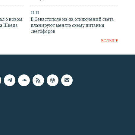
11:11
ал о новом
В Севастополе из-за отключений света
ка Шведа
планируют менять схему питания
светофоров
БОЛЬШЕ