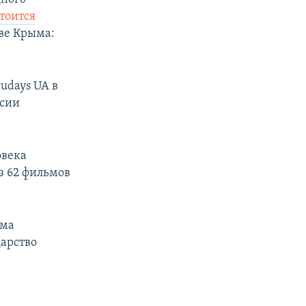
стоится
ве Крыма:
udays UA в
ссии
овека
з 62 фильмов
ьма
дарство