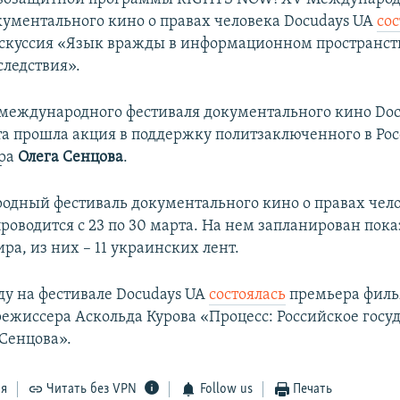
кументального кино о правах человека Docudays UA
со
скуссия «Язык вражды в информационном пространст
следствия».
международного фестиваля документального кино Doc
та прошла акция в поддержку политзаключенного в Ро
ра
Олега Сенцова
.
дный фестиваль документального кино о правах чел
роводится с 23 по 30 марта. На нем запланирован пока
ира, из них – 11 украинских лент.
ду на фестивале Docudays UA
состоялась
премьера фил
режиссера Аскольда Курова «Процесс: Российское госу
 Сенцова».
ся
Читать без VPN
Follow us
Печать