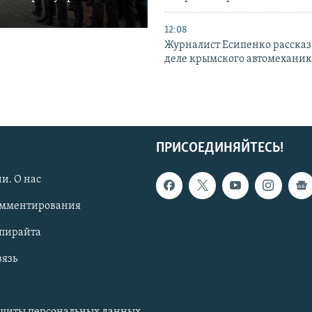
12:08
Журналист Есипенко рассказ
деле крымского автомехани
ПРИСОЕДИНЯЙТЕСЬ!
и. О нас
омментирования
опирайта
вязь