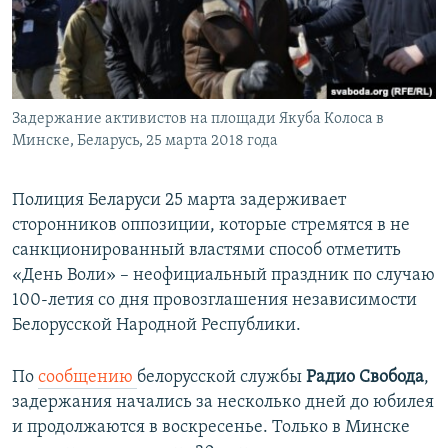
ПРИСОЕДИНЯЙТЕСЬ!
ПОБЕДИТЕЛЕЙ НЕ СУДЯТ?
КРЫМ.НЕПОКОРЕННЫЙ
ELIFBE
Задержание активистов на площади Якуба Колоса в
УКРАИНСКАЯ ПРОБЛЕМА КРЫМА
Минске, Беларусь, 25 марта 2018 года
Все сайты RFE/RL
Полиция Беларуси 25 марта задерживает
сторонников оппозиции, которые стремятся в не
санкционированный властями способ отметить
«День Воли» – неофициальный праздник по случаю
100-летия со дня провозглашения независимости
Белорусской Народной Республики.
По
сообщению
белорусской службы
Радио Свобода
,
задержания начались за несколько дней до юбилея
и продолжаются в воскресенье. Только в Минске