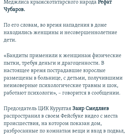
Меджлиса крымскотатарского народа
Рефат
ПРИСОЕДИНЯЙТЕСЬ!
ПОБЕДИТЕЛЕЙ НЕ СУДЯТ?
Чубаров.
КРЫМ.НЕПОКОРЕННЫЙ
По его словам, во время нападения в доме
ELIFBE
находились женщины и несовершеннолетние
УКРАИНСКАЯ ПРОБЛЕМА КРЫМА
дети.
Все сайты RFE/RL
«Бандиты применили к женщинам физические
пытки, требуя деньги и драгоценности. В
настоящее время пострадавшие взрослые
размещены в больнице, с детьми, получившими
неимоверные психологические травмы и шок,
работают психологи», – говорится в сообщении.
Председатель ЦИК Курултая
Заир Смедляев
распространил в своем Фейсбуке видео с места
происшествия, на котором показан дом,
разбросанные по комнатам вещи и вход в подвал,