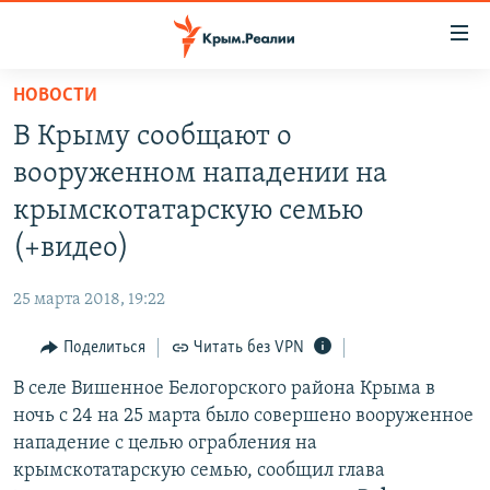
Доступность
ссылки
Вернуться
НОВОСТИ
к
НОВОСТИ
В Крыму сообщают о
основному
СПЕЦПРОЕКТЫ
содержанию
вооруженном нападении на
ВОДА
Вернутся
ГРУЗ 200
крымскотатарскую семью
к
ИСТОРИЯ
КАРТА ВОЕННЫХ ОБЪЕКТОВ КРЫМА
(+видео)
главной
ЕЩЕ
11 ЛЕТ ОККУПАЦИИ КРЫМА. 11 ИСТОРИЙ СОПРОТИВЛЕНИЯ
навигации
25 марта 2018, 19:22
Вернутся
РАДІО СВОБОДА
ИНТЕРАКТИВ
к
Поделиться
Читать без VPN
КАК ОБОЙТИ БЛОКИРОВКУ
ИНФОГРАФИКА
поиску
В селе Вишенное Белогорского района Крыма в
ТЕЛЕПРОЕКТ КРЫМ.РЕАЛИИ
Українською
ночь с 24 на 25 марта было совершено вооруженное
СОВЕТЫ ПРАВОЗАЩИТНИКОВ
нападение с целью ограбления на
Qırımtatar
крымскотатарскую семью, сообщил глава
ПРОПАВШИЕ БЕЗ ВЕСТИ