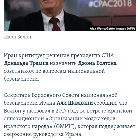
ПРИСОЕДИНЯЙТЕСЬ!
ПОБЕДИТЕЛЕЙ НЕ СУДЯТ?
КРЫМ.НЕПОКОРЕННЫЙ
ELIFBE
Джон Болтон
УКРАИНСКАЯ ПРОБЛЕМА КРЫМА
Все сайты RFE/RL
Иран критикует решение президента США
Дональда Трампа
назначить
Джона Болтона
советником по вопросам национальной
безопасности.
Секретарь Верховного Совета национальной
безопасности Ирана
Али Шамхани
сообщил, что
Болтон участвовал в 2017 году во встрече иранской
оппозиционной «Организации моджахедов
иранского народа» (ОМИН), которая поддерживает
свержение руководства Ирана.