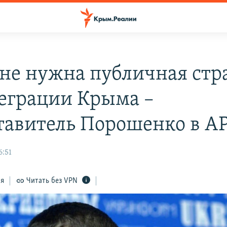
не нужна публичная стр
еграции Крыма –
тавитель Порошенко в А
6:51
ся
Читать без VPN