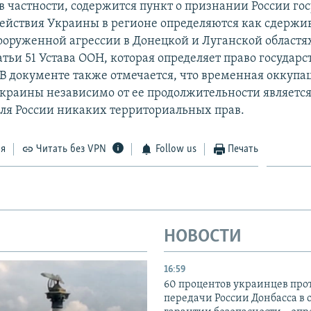
в частности, содержится пункт о признании России го
действия Украины в регионе определяются как сдержи
ооруженной агрессии в Донецкой и Луганской областя
тьи 51 Устава ООН, которая определяет право государс
 В документе также отмечается, что временная оккупа
краины независимо от ее продолжительности являетс
 для России никаких территориальных прав.
ся
Читать без VPN
Follow us
Печать
НОВОСТИ
16:59
60 процентов украинцев про
передачи России Донбасса в 