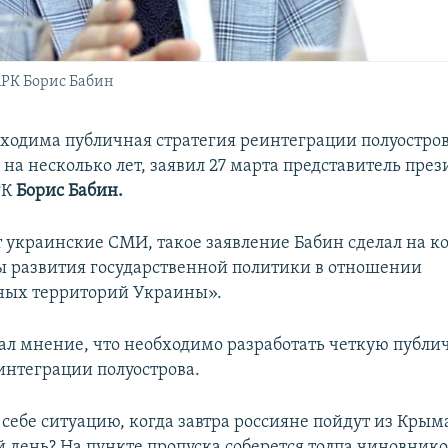
АРК Борис Бабин
ходима публичная стратегия реинтеграции полуостров
на несколько лет, заявил 27 марта представитель пре
РК
Борис Бабин.
 украинские СМИ, такое заявление Бабин сделал на 
 развития государственной политики в отношении
ных территорий Украины».
ал мнение, что необходимо разработать четкую публ
интеграции полуострова.
себе ситуацию, когда завтра россияне пойдут из Крыма.
 день? На пункте пропуска соберется толпа чиновник