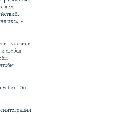
 с кем
ействий,
ня икс», –
инять «очень
 и свобод
тобы
 чтобы
.
л Бабин. Он
реинтеграции