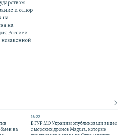
сударством-
вание и отпор
х на
тва на
ция Россией
я незаконной
16:22
тив
В ГУР МО Украины опубликовали видео
обмен на
с морских дронов Magura, которые