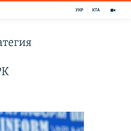
УКР
КТА
атегия
РК