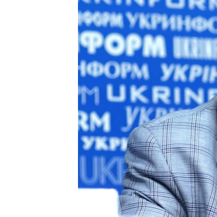
ПОБЕДИТЕЛЕЙ НЕ СУДЯТ?
КРЫМ.НЕПОКОРЕННЫЙ
ELIFBE
УКРАИНСКАЯ ПРОБЛЕМА КРЫМА