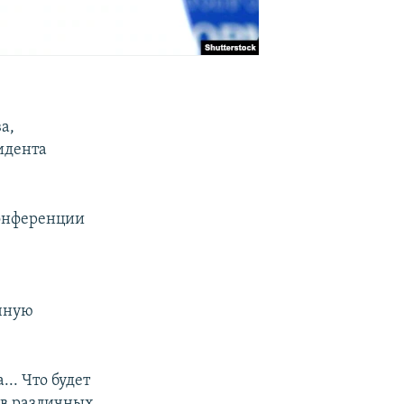
а,
зидента
конференции
ичную
.. Что будет
ов различных