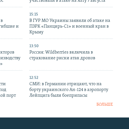
ос
участвовали в атаке на Ялту 7 августа
15:15
 в
В ГУР МО Украины заявили об атаке на
огибшие и
ПЗРК «Панцирь-С1» и военный кран в
Крыму
13:50
екторов
Россия: Wildberries включила в
оизводству
страхование риски атак дронов
р»
12:52
сти
СМИ: в Германии отрицают, что на
под
борту украинского Ан-124 в аэропорту
кой порт
Лейпцига были боеприпасы
БОЛЬШЕ