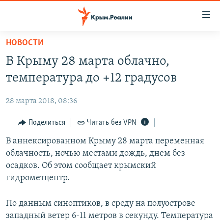
Доступность
ссылки
Вернуться
НОВОСТИ
к
НОВОСТИ
В Крыму 28 марта облачно,
основному
СПЕЦПРОЕКТЫ
содержанию
температура до +12 градусов
ВОДА
Вернутся
ГРУЗ 200
к
28 марта 2018, 08:36
ИСТОРИЯ
КАРТА ВОЕННЫХ ОБЪЕКТОВ КРЫМА
главной
ЕЩЕ
Поделиться
Читать без VPN
11 ЛЕТ ОККУПАЦИИ КРЫМА. 11 ИСТОРИЙ СОПРОТИВЛЕНИЯ
навигации
Вернутся
РАДІО СВОБОДА
В аннексированном Крыму 28 марта переменная
ИНТЕРАКТИВ
к
облачность, ночью местами дождь, днем без
КАК ОБОЙТИ БЛОКИРОВКУ
ИНФОГРАФИКА
поиску
осадков. Об этом сообщает крымский
ТЕЛЕПРОЕКТ КРЫМ.РЕАЛИИ
гидрометцентр.
Українською
СОВЕТЫ ПРАВОЗАЩИТНИКОВ
Qırımtatar
По данным синоптиков, в среду на полуострове
ПРОПАВШИЕ БЕЗ ВЕСТИ
западный ветер 6-11 метров в секунду. Температура