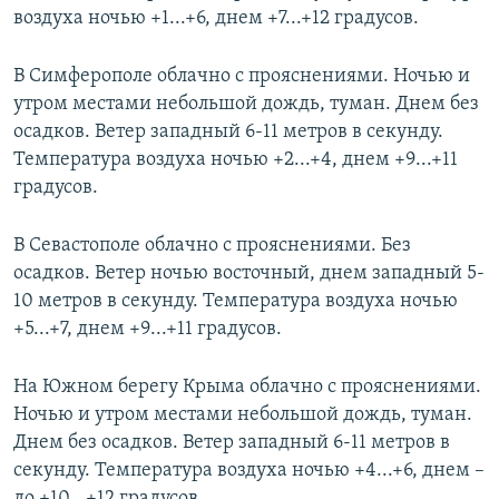
воздуха ночью +1...+6, днем +7...+12 градусов.
ПРИСОЕДИНЯЙТЕСЬ!
ПОБЕДИТЕЛЕЙ НЕ СУДЯТ?
КРЫМ.НЕПОКОРЕННЫЙ
В Симферополе облачно с прояснениями. Ночью и
ELIFBE
утром местами небольшой дождь, туман. Днем без
осадков. Ветер западный 6-11 метров в секунду.
УКРАИНСКАЯ ПРОБЛЕМА КРЫМА
Температура воздуха ночью +2...+4, днем +9...+11
Все сайты RFE/RL
градусов.
В Севастополе облачно с прояснениями. Без
осадков. Ветер ночью восточный, днем западный 5-
10 метров в секунду. Температура воздуха ночью
+5...+7, днем +9...+11 градусов.
На Южном берегу Крыма облачно с прояснениями.
Ночью и утром местами небольшой дождь, туман.
Днем без осадков. Ветер западный 6-11 метров в
секунду. Температура воздуха ночью +4...+6, днем –
до +10...+12 градусов.