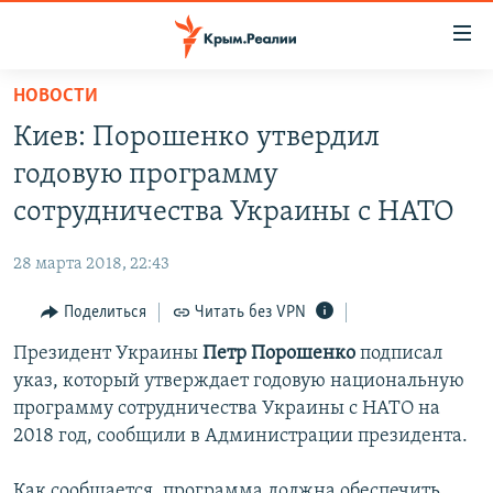
Доступность
ссылки
Вернуться
НОВОСТИ
к
НОВОСТИ
Киев: Порошенко утвердил
основному
СПЕЦПРОЕКТЫ
содержанию
годовую программу
ВОДА
Вернутся
ГРУЗ 200
сотрудничества Украины с НАТО
к
ИСТОРИЯ
КАРТА ВОЕННЫХ ОБЪЕКТОВ КРЫМА
главной
28 марта 2018, 22:43
ЕЩЕ
11 ЛЕТ ОККУПАЦИИ КРЫМА. 11 ИСТОРИЙ СОПРОТИВЛЕНИЯ
навигации
Вернутся
Поделиться
Читать без VPN
РАДІО СВОБОДА
ИНТЕРАКТИВ
к
Президент Украины
Петр Порошенко
подписал
КАК ОБОЙТИ БЛОКИРОВКУ
ИНФОГРАФИКА
поиску
указ, который утверждает годовую национальную
ТЕЛЕПРОЕКТ КРЫМ.РЕАЛИИ
программу сотрудничества Украины с НАТО на
Українською
2018 год, сообщили в Администрации президента.
СОВЕТЫ ПРАВОЗАЩИТНИКОВ
Qırımtatar
ПРОПАВШИЕ БЕЗ ВЕСТИ
Как сообщается, программа должна обеспечить