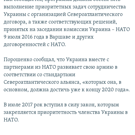
ПРИСОЕДИНЯЙТЕСЬ!
ПОБЕДИТЕЛЕЙ НЕ СУДЯТ?
выполнение приоритетных задач сотрудничества
Украины с организацией Североатлантического
КРЫМ.НЕПОКОРЕННЫЙ
договора, а также соответствующих решений,
ELIFBE
принятых на заседании комиссии Украина – НАТО
9 июля 2016 года в Варшаве и других
УКРАИНСКАЯ ПРОБЛЕМА КРЫМА
договоренностей с НАТО.
Все сайты RFE/RL
Порошенко сообщал, что Украина вместе с
партнерами из НАТО развивает свою армию в
соответствии со стандартами
Североатлантического альянса, «которых она, в
основном, должна достичь уже к концу 2020 года».
В июле 2017 рок вступил в силу закон, которым
закрепляется приоритетность членства Украины в
НАТО.