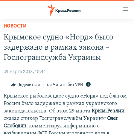
Доступность
ссылки
Вернуться
НОВОСТИ
к
НОВОСТИ
Крымское судно «Норд» было
основному
СПЕЦПРОЕКТЫ
содержанию
задержано в рамках закона –
ВОДА
Вернутся
ГРУЗ 200
Госпогранслужба Украины
к
ИСТОРИЯ
КАРТА ВОЕННЫХ ОБЪЕКТОВ КРЫМА
главной
29 марта 2018, 10:44
ЕЩЕ
11 ЛЕТ ОККУПАЦИИ КРЫМА. 11 ИСТОРИЙ СОПРОТИВЛЕНИЯ
навигации
Вернутся
Поделиться
Читать без VPN
РАДІО СВОБОДА
ИНТЕРАКТИВ
к
Крымское рыболовецкое судно «Норд» под флагом
КАК ОБОЙТИ БЛОКИРОВКУ
ИНФОГРАФИКА
поиску
России было задержано в рамках украинского
ТЕЛЕПРОЕКТ КРЫМ.РЕАЛИИ
законодательства. Об этом 29 марта
Крым.Реалии
Українською
сказал спикер Госпогранслужбы Украины
Олег
СОВЕТЫ ПРАВОЗАЩИТНИКОВ
Qırımtatar
Слободян
, комментируя информацию о
ПРОПАВШИЕ БЕЗ ВЕСТИ
возбуждении ФСБ России уголовного дела в