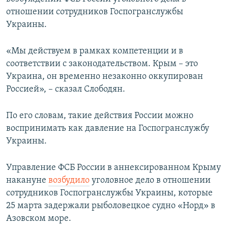
ПРИСОЕДИНЯЙТЕСЬ!
ПОБЕДИТЕЛЕЙ НЕ СУДЯТ?
отношении сотрудников Госпогранслужбы
Украины.
КРЫМ.НЕПОКОРЕННЫЙ
ELIFBE
«Мы действуем в рамках компетенции и в
соответствии с законодательством. Крым – это
УКРАИНСКАЯ ПРОБЛЕМА КРЫМА
Украина, он временно незаконно оккупирован
Все сайты RFE/RL
Россией», – сказал Слободян.
По его словам, такие действия России можно
воспринимать как давление на Госпогранслужбу
Украины.
Управление ФСБ России в аннексированном Крыму
накануне
возбудило
уголовное дело в отношении
сотрудников Госпогранслужбы Украины, которые
25 марта задержали рыболовецкое судно «Норд» в
Азовском море.