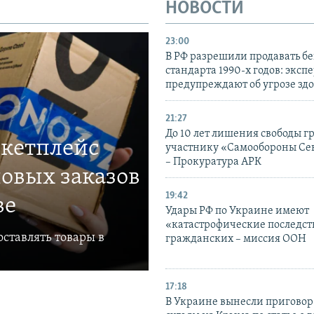
НОВОСТИ
23:00
В РФ разрешили продавать б
стандарта 1990-х годов: эксп
предупреждают об угрозе зд
21:27
До 10 лет лишения свободы г
ркетплейс
участнику «Самообороны Се
– Прокуратура АРК
овых заказов
19:42
ве
Удары РФ по Украине имеют
«катастрофические последст
ставлять товары в
гражданских – миссия ООН
17:18
В Украине вынесли приговор