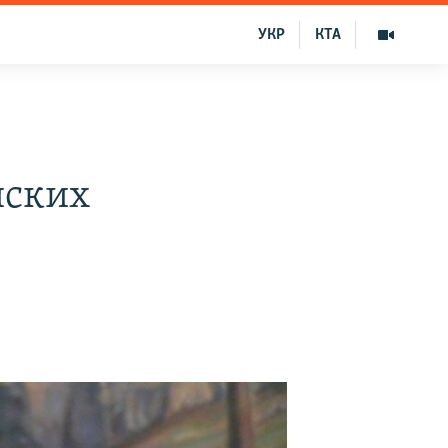
УКР
КТА
х
йских