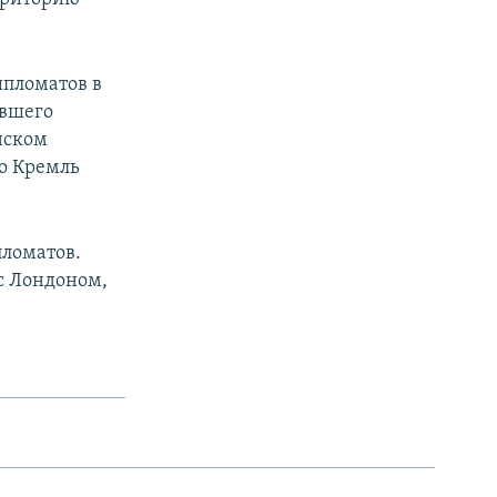
ипломатов в
ывшего
нском
но Кремль
пломатов.
с Лондоном,