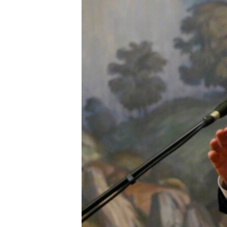
ПОБЕДИТЕЛЕЙ НЕ СУДЯТ?
КРЫМ.НЕПОКОРЕННЫЙ
ELIFBE
УКРАИНСКАЯ ПРОБЛЕМА КРЫМА