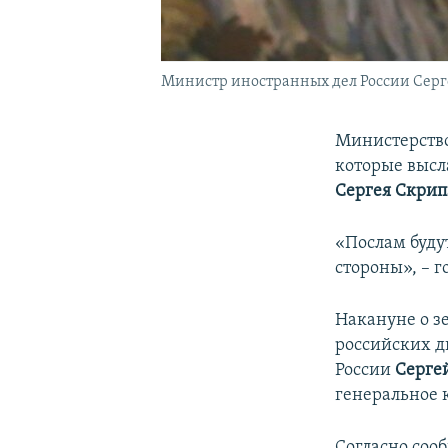
Министр иностранных дел России Серг
Министерство
которые высл
Сергея Скрип
«Послам буду
стороны», – г
Накануне о з
российских д
России
Серге
генеральное 
Согласно со