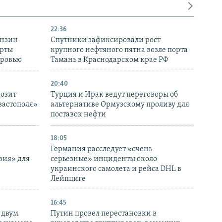
22:36
ензин
Спутники зафиксировали рост
ерты
крупного нефтяного пятна возле порта
оровью
Тамань в Краснодарском крае РФ
20:40
розит
Турция и Ирак ведут переговоры об
вастополя»
альтернативе Ормузскому проливу для
поставок нефти
18:05
Германия расследует «очень
вия» для
серьезные» инциденты около
украинского самолета и рейса DHL в
Лейпциге
16:45
 двум
Путин провел перестановки в