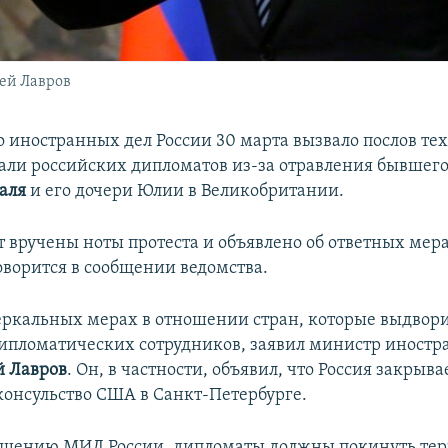
ей Лавров
 иностранных дел России 30 марта вызвало послов тех
али российских дипломатов из-за отравления бывшег
аля
и его дочери Юлии в Великобритании.
т вручены ноты протеста и объявлено об ответных мер
оворится в сообщении ведомства.
еркальных мерах в отношении стран, которые выдвор
ипломатических сотрудников, заявил министр иностр
й Лавров
. Он, в частности, объявил, что Россия закрыва
консульство США в Санкт-Петербурге.
общению МИД России, дипломаты должны покинуть те