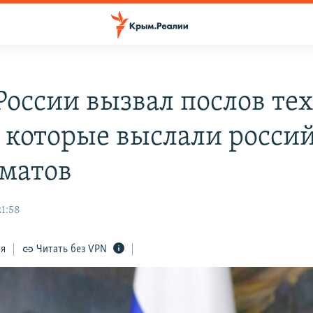
оссии вызвал послов те
, которые выслали росси
матов
21:58
ся
Читать без VPN