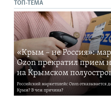
ТОП-ТЕМА
«Крым – не Россия»: ма
Ozon прекратил прием н
на Крымском полуостро
Российский маркетплейс Ozon отказывается до
Крым? В чем причина?