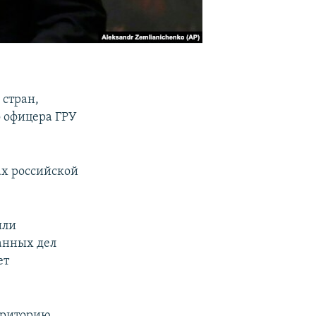
 стран,
о офицера ГРУ
ах российской
или
анных дел
ет
рриторию