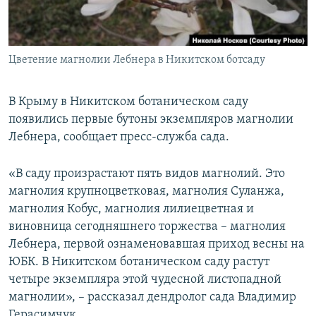
ПРИСОЕДИНЯЙТЕСЬ!
ПОБЕДИТЕЛЕЙ НЕ СУДЯТ?
КРЫМ.НЕПОКОРЕННЫЙ
Цветение магнолии Лебнера в Никитском ботсаду
ELIFBE
УКРАИНСКАЯ ПРОБЛЕМА КРЫМА
В Крыму в Никитском ботаническом саду
Все сайты RFE/RL
появились первые бутоны экземпляров магнолии
Лебнера, сообщает пресс-служба сада.
«В саду произрастают пять видов магнолий. Это
магнолия крупноцветковая, магнолия Суланжа,
магнолия Кобус, магнолия лилиецветная и
виновница сегодняшнего торжества – магнолия
Лебнера, первой ознаменовавшая приход весны на
ЮБК. В Никитском ботаническом саду растут
четыре экземпляра этой чудесной листопадной
магнолии», – рассказал дендролог сада Владимир
Герасимчук.