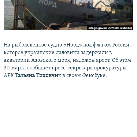
ПРИСОЕДИНЯЙТЕСЬ!
ПОБЕДИТЕЛЕЙ НЕ СУДЯТ?
КРЫМ.НЕПОКОРЕННЫЙ
ELIFBE
УКРАИНСКАЯ ПРОБЛЕМА КРЫМА
На рыболовецкое судно «Норд» под флагом России,
Все сайты RFE/RL
которое украинские силовики задержали в
акватории Азовского моря, наложен арест. Об этом
30 марта сообщает пресс-секретарь прокуратуры
АРК
Татьяна Тихончи
к в своем Фейсбуке.