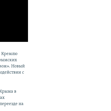
о Кремлю
крымских
вом». Новый
одействии с
 Крыма в
тах
 переезде на