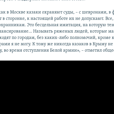
ак в Москве казаки охраняют суды, – с шевронами, в 
т в сторонке, к настоящей работе их не допускают. Все, 
 охранникам. Это бесцельная имитация, на которую те
нансирование… Называть ряженых людей, которые м
ходят по городам, без каких-либо полномочий, кроме 
ами я не могу. К тому же никогда казаков в Крыму не
ду, во время отступления Белой армии», – отметил общ