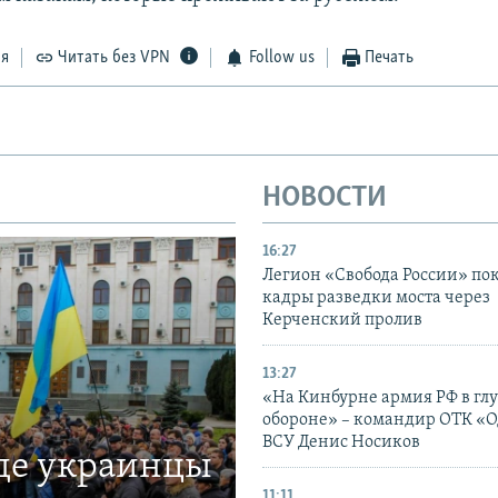
ся
Читать без VPN
Follow us
Печать
НОВОСТИ
16:27
Легион «Свобода России» по
кадры разведки моста через
Керченский пролив
13:27
«На Кинбурне армия РФ в гл
обороне» – командир ОТК «О
ВСУ Денис Носиков
где украинцы
11:11