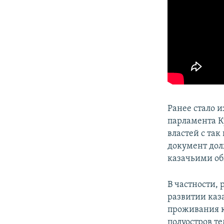
Ранее стало 
парламента К
властей с т
документ дол
казачьими о
В частности,
развитии каза
проживания ка
полуостров т