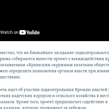
известно, что на ближайшее заседание подконтрольног
рыма собираются вынести проект о взаимодействии 
ак называемым «Крымским окружным казачьим общест
жен определить полномочия органов власти при взаим
бществами.
 речь идет об участии подконтрольных Кремлю властей
чьих кадетских корпусов и сельского хозяйства в мес
заков. Кроме того, проект предполагает содействие в
ем казакам, которые проживают за рубежом.