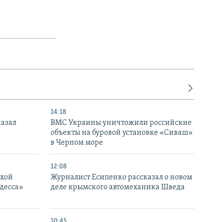
14:18
казал
ВМС Украины уничтожили российские
объекты на буровой установке «Сиваш»
в Черном море
12:08
ухой
Журналист Есипенко рассказал о новом
десса»
деле крымского автомеханика Шведа
10:45