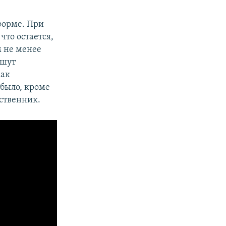
форме. При
что остается,
м не менее
ашут
как
 было, кроме
ественник.