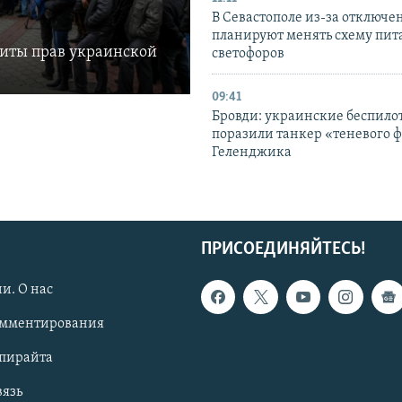
В Севастополе из-за отключе
планируют менять схему пит
щиты прав украинской
светофоров
09:41
Бровди: украинские беспил
поразили танкер «теневого ф
Геленджика
ПРИСОЕДИНЯЙТЕСЬ!
и. О нас
омментирования
опирайта
вязь