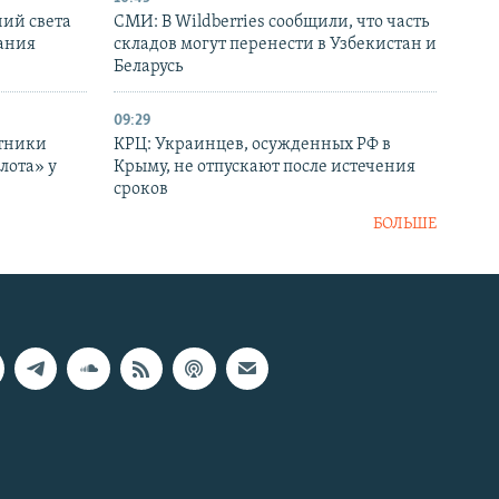
ний света
СМИ: В Wildberries сообщили, что часть
ания
складов могут перенести в Узбекистан и
Беларусь
09:29
отники
КРЦ: Украинцев, осужденных РФ в
лота» у
Крыму, не отпускают после истечения
сроков
БОЛЬШЕ