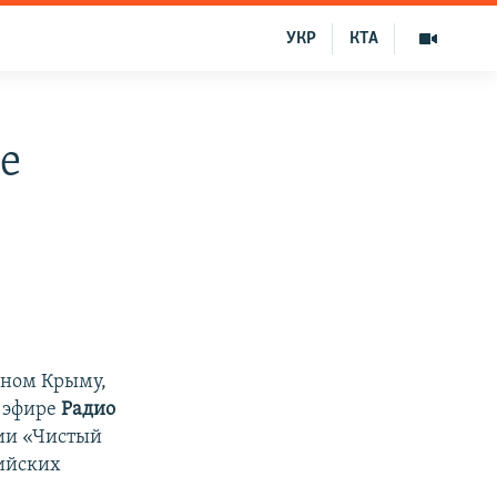
УКР
КТА
е
нном Крыму,
в эфире
Радио
ции «Чистый
сийских