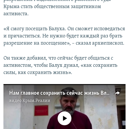
ПРИСОЕДИНЯЙТЕСЬ!
ПОБЕДИТЕЛЕЙ НЕ СУДЯТ?
Крыма стать общественным защитником
активиста.
КРЫМ.НЕПОКОРЕННЫЙ
ELIFBE
«Я смогу посещать Балуха. Он сможет исповедаться
и причаститься. Не нужно будет каждый раз брать
УКРАИНСКАЯ ПРОБЛЕМА КРЫМА
разрешение на посещение», – сказал архиепископ.
Все сайты RFE/RL
Он также добавил, что сейчас будет общаться с
активистом, чтобы Балух думал, «как сохранить
силы, как сохранить жизнь».
Нам главное сохранить сейчас жизнь Владимира Балуха – архиепископ Климент (видео)
видео
Крым.Реалии
No media source currently available