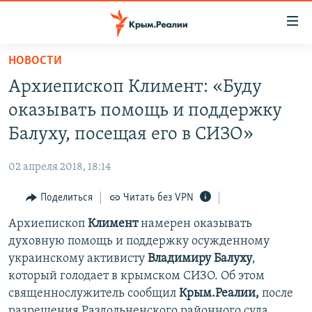
Доступность
ссылки
Вернуться
НОВОСТИ
к
НОВОСТИ
Архиепископ Климент: «Буду
основному
СПЕЦПРОЕКТЫ
содержанию
оказывать помощь и поддержку
ВОДА
Вернутся
ГРУЗ 200
Балуху, посещая его в СИЗО»
к
ИСТОРИЯ
КАРТА ВОЕННЫХ ОБЪЕКТОВ КРЫМА
главной
02 апреля 2018, 18:14
ЕЩЕ
11 ЛЕТ ОККУПАЦИИ КРЫМА. 11 ИСТОРИЙ СОПРОТИВЛЕНИЯ
навигации
Вернутся
Поделиться
Читать без VPN
РАДІО СВОБОДА
ИНТЕРАКТИВ
к
Архиепископ
Климент
намерен оказывать
КАК ОБОЙТИ БЛОКИРОВКУ
ИНФОГРАФИКА
поиску
духовную помощь и поддержку осужденному
ТЕЛЕПРОЕКТ КРЫМ.РЕАЛИИ
украинскому активисту
Владимиру Балуху
,
Українською
который голодает в крымском СИЗО. Об этом
СОВЕТЫ ПРАВОЗАЩИТНИКОВ
Qırımtatar
священнослужитель сообщил
Крым.Реалии,
после
ПРОПАВШИЕ БЕЗ ВЕСТИ
разрешения Раздольненского районного суда