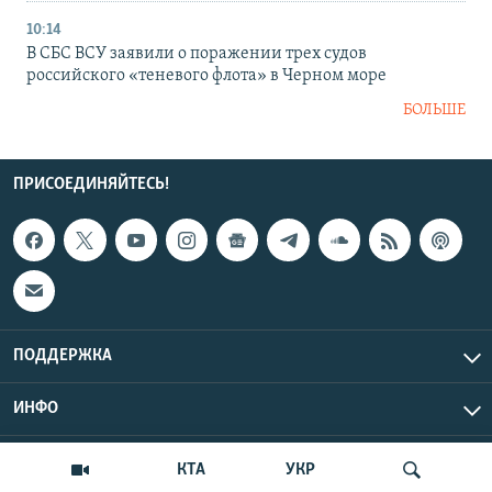
10:14
В СБС ВСУ заявили о поражении трех судов
российского «теневого флота» в Черном море
БОЛЬШЕ
ПРИСОЕДИНЯЙТЕСЬ!
ПОДДЕРЖКА
ИНФО
UTC+3
Copyright Крым.Реалии, 2026 | Все права защищены.
КТА
УКР