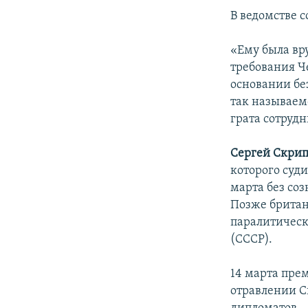
ПОБЕДИТЕЛЕЙ НЕ СУДЯТ?
В ведомстве 
КРЫМ.НЕПОКОРЕННЫЙ
«Ему была вру
ELIFBE
требования Ч
УКРАИНСКАЯ ПРОБЛЕМА КРЫМА
основании бе
так называем
грата сотруд
Сергей Скрип
которого суд
марта без со
Позже британ
паралитическ
(СССР).
14 марта пр
отравлении С