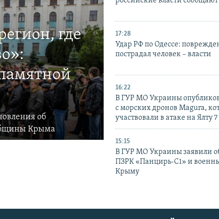
российские власти сообщают
егион, где
17:28
Удар РФ по Одессе: поврежде
о»:
пострадал человек – власти
 памятной
16:22
В ГУР МО Украины опублико
с морских дронов Magura, ко
новления об
участвовали в атаке на Ялту 7
общины Крыма
15:15
В ГУР МО Украины заявили об
ПЗРК «Панцирь-С1» и военны
Крыму