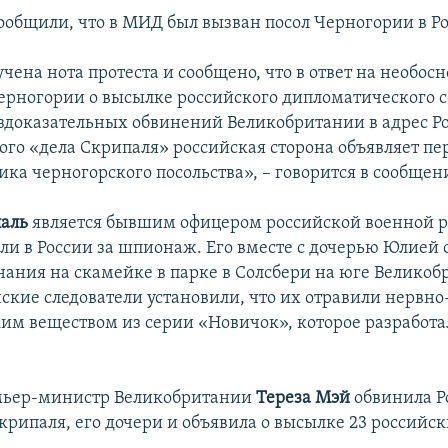
сообщили, что в МИД был вызван посол Черногории в Р
чена нота протеста и сообщено, что в ответ на необо
ерногории о высылке российского дипломатического с
здоказательных обвинений Великобритании в адрес Ро
ого «дела Скрипаля» российская сторона объявляет пе
ника черногорского посольства», – говорится в сообще
аль
является бывшим офицером российской военной р
или в России за шпионаж. Его вместе с дочерью Юлией
знания на скамейке в парке в Солсбери на юге Великоб
ские следователи установили, что их отравили нервно
им веществом из серии «Новичок», которое разработа
емьер-министр Великобритании
Тереза Мэй
обвинила Р
крипаля, его дочери и объявила о высылке 23 российс