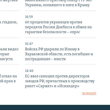
 о жертвах
выносившего приговор бойцу ГУР МО
Украины, попавшего в плен в Крыму
16:59
н стадион,
60 процентов украинцев против
передачи России Донбасса в обмен на
гарантии безопасности – опрос
15:47
вали видео
Войска РФ ударили по Изюму в
торые
Харьковской области, есть погибшие и
 августа
пострадавшие – власти
14:40
 атаке на
ЕС ввел санкции против директоров
й кран в
заводов РФ, причастных к производству
ракет «Сармат» и «Искандер»
БОЛЬШЕ