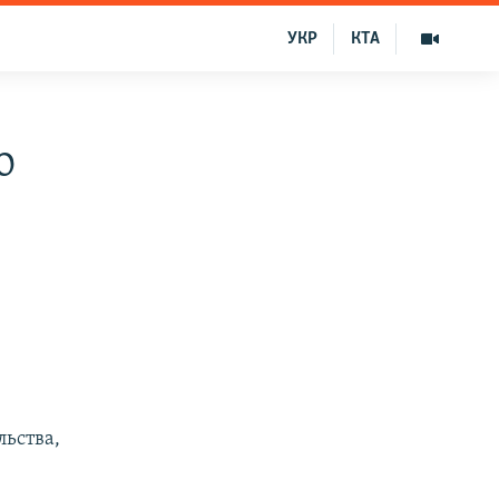
УКР
КТА
о
льства,