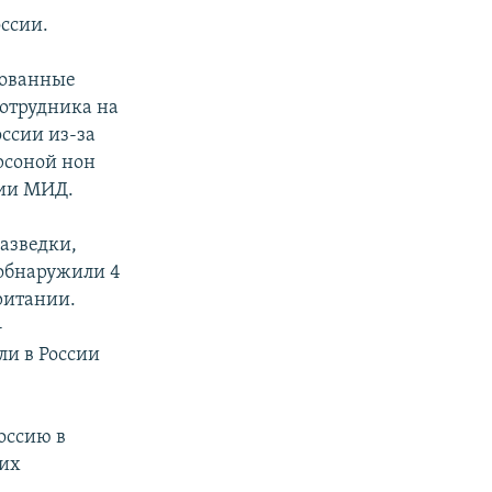
оссии.
снованные
отрудника на
ссии из-за
рсоной нон
нии МИД.
азведки,
 обнаружили 4
ритании.
-
ли в России
оссию в
ких