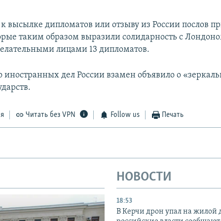
 к высылке дипломатов или отзыву из России послов пр
торые таким образом выразили солидарность с Лондон
елательными лицами 13 дипломатов.
 иностранных дел России взамен объявило о «зеркал
ударств.
ся
Читать без VPN
Follow us
Печать
НОВОСТИ
18:53
В Керчи дрон упал на жилой 