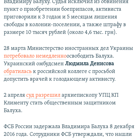
Владимиру Балуху. Судья исключил из обвинения
пункт о приобретении боеприпасов, активиста
приговорили к 3 годам и 5 месяцам лишения
свободы в колонии-поселении, а также штрафу в
размере 10 тысяч рублей (около 4,6 тыс. грн).
28 марта Министерство иностранных дел Украины
потребовало немедленно
освободить Балуха.
Украинский омбудсмен
Людмила Денисова
обратилась
к российской коллеге с просьбой
допустить врачей к голодающему активисту.
2 апреля
суд разрешил
архиепископу УПЦ КП
Клименту стать общественным защитником
Балуха.
ФСБ России задержала Владимира Балуха 8 декабря
2016 года. Сотрудники ФСБ утверждали, что нашли