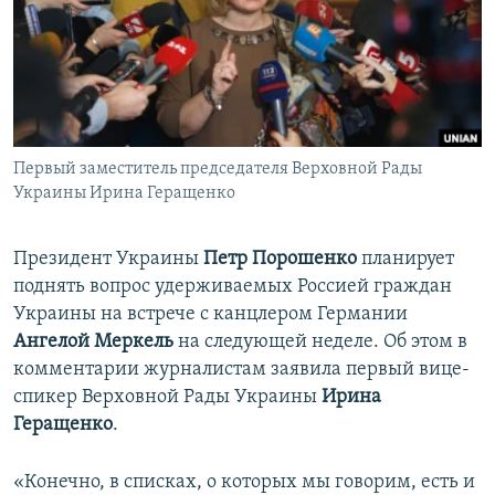
ПРИСОЕДИНЯЙТЕСЬ!
ПОБЕДИТЕЛЕЙ НЕ СУДЯТ?
КРЫМ.НЕПОКОРЕННЫЙ
ELIFBE
УКРАИНСКАЯ ПРОБЛЕМА КРЫМА
Все сайты RFE/RL
Первый заместитель председателя Верховной Рады
Украины Ирина Геращенко
Президент Украины
Петр Порошенко
планирует
поднять вопрос удерживаемых Россией граждан
Украины на встрече с канцлером Германии
Ангелой Меркель
на следующей неделе. Об этом в
комментарии журналистам заявила первый вице-
спикер Верховной Рады Украины
Ирина
Геращенко
.
«Конечно, в списках, о которых мы говорим, есть и