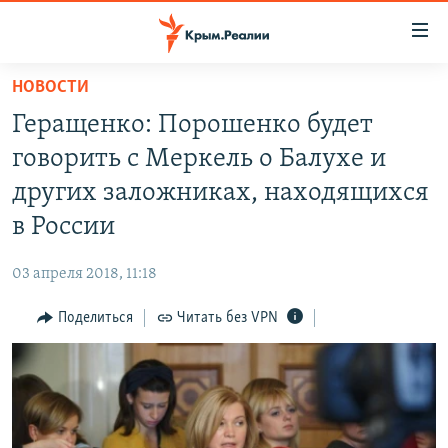
Доступность
ссылки
Вернуться
НОВОСТИ
к
НОВОСТИ
Геращенко: Порошенко будет
основному
СПЕЦПРОЕКТЫ
содержанию
говорить с Меркель о Балухе и
ВОДА
Вернутся
ГРУЗ 200
других заложниках, находящихся
к
ИСТОРИЯ
КАРТА ВОЕННЫХ ОБЪЕКТОВ КРЫМА
в России
главной
ЕЩЕ
11 ЛЕТ ОККУПАЦИИ КРЫМА. 11 ИСТОРИЙ СОПРОТИВЛЕНИЯ
навигации
03 апреля 2018, 11:18
Вернутся
РАДІО СВОБОДА
ИНТЕРАКТИВ
к
Поделиться
Читать без VPN
КАК ОБОЙТИ БЛОКИРОВКУ
ИНФОГРАФИКА
поиску
ТЕЛЕПРОЕКТ КРЫМ.РЕАЛИИ
Українською
СОВЕТЫ ПРАВОЗАЩИТНИКОВ
Qırımtatar
ПРОПАВШИЕ БЕЗ ВЕСТИ