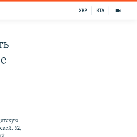
УКР
КТА
ть
ле
детскую
кой, 62,
ой