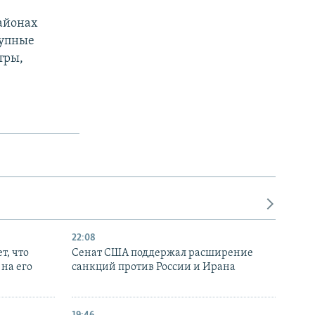
районах
рупные
тры,
22:08
т, что
Сенат США поддержал расширение
на его
санкций против России и Ирана