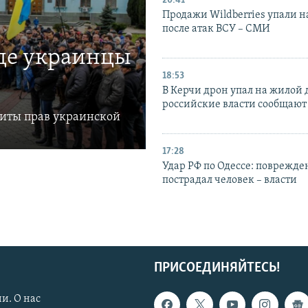
20:41
Продажи Wildberries упали н
после атак ВСУ – СМИ
где украинцы
18:53
В Керчи дрон упал на жилой 
российские власти сообщают
щиты прав украинской
17:28
Удар РФ по Одессе: поврежде
пострадал человек – власти
ПРИСОЕДИНЯЙТЕСЬ!
и. О нас