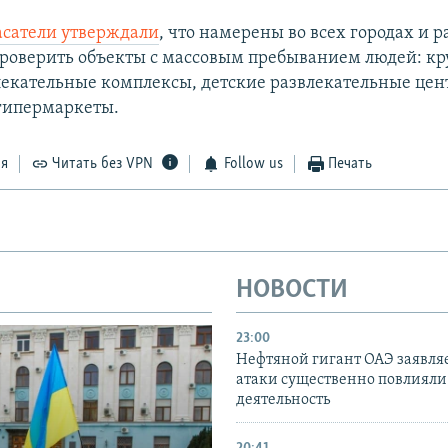
асатели утверждали
, что намерены во всех городах и 
проверить объекты с массовым пребыванием людей: к
лекательные комплексы, детские развлекательные цен
гипермаркеты.
ся
Читать без VPN
Follow us
Печать
НОВОСТИ
23:00
Нефтяной гигант ОАЭ заявляе
атаки существенно повлияли 
деятельность