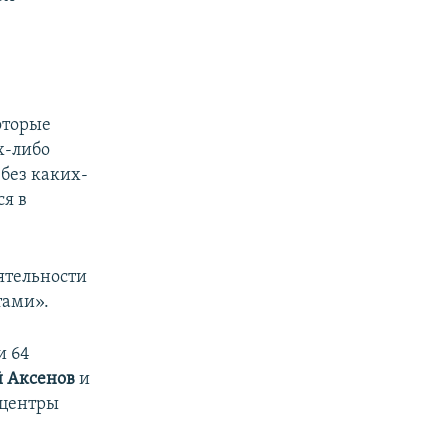
оторые
х-либо
 без каких-
ся в
ятельности
тами».
и 64
й Аксенов
и
 центры